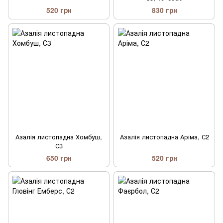
520 грн
830 грн
Азалія листопадна Хомбуш,
Азалія листопадна Аріма, С2
С3
650 грн
520 грн