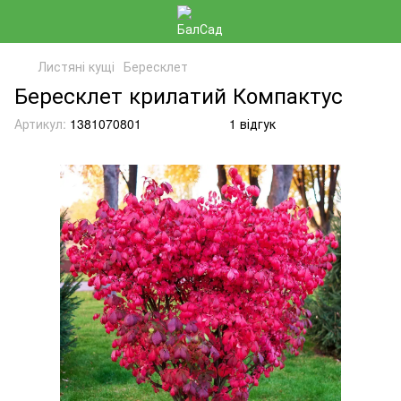
Листяні кущі
Бересклет
Бересклет крилатий Компактус
Артикул:
1381070801
1 відгук