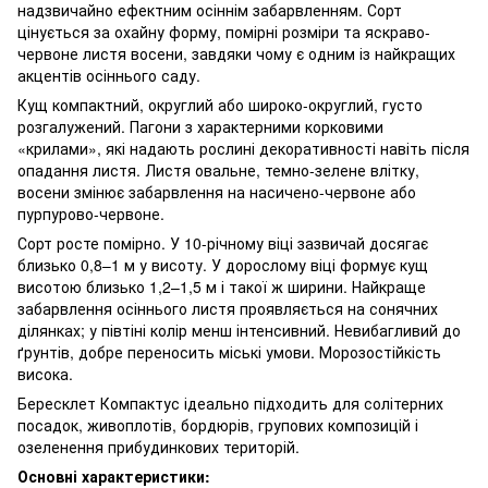
надзвичайно ефектним осіннім забарвленням. Сорт
цінується за охайну форму, помірні розміри та яскраво-
червоне листя восени, завдяки чому є одним із найкращих
акцентів осіннього саду.
Кущ компактний, округлий або широко-округлий, густо
розгалужений. Пагони з характерними корковими
«крилами», які надають рослині декоративності навіть після
опадання листя. Листя овальне, темно-зелене влітку,
восени змінює забарвлення на насичено-червоне або
пурпурово-червоне.
Сорт росте помірно. У 10-річному віці зазвичай досягає
близько 0,8–1 м у висоту. У дорослому віці формує кущ
висотою близько 1,2–1,5 м і такої ж ширини. Найкраще
забарвлення осіннього листя проявляється на сонячних
ділянках; у півтіні колір менш інтенсивний. Невибагливий до
ґрунтів, добре переносить міські умови. Морозостійкість
висока.
Бересклет Компактус ідеально підходить для солітерних
посадок, живоплотів, бордюрів, групових композицій і
озеленення прибудинкових територій.
Основні характеристики: