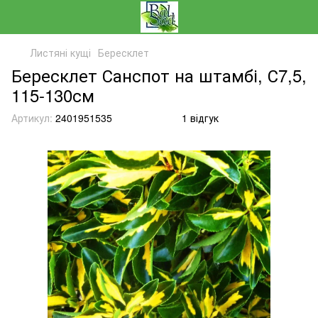
Листяні кущі
Бересклет
Бересклет Санспот на штамбі, С7,5,
115-130см
Артикул:
2401951535
1 відгук