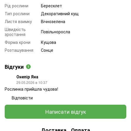
Рід рослини
Бересклет
Тип рослини
Декоративний кущ
Листя взимку
Вічнозелена
Швидкість
Повільноросла
зростання
Форма крони
Кущова
Розташування
Сонце
Відгуки
1
Онепір Яна
29.05.2026 в 10:37
Рослинка прийшла чудова!
Відповісти
Написати відгук
Доставка
Оплата