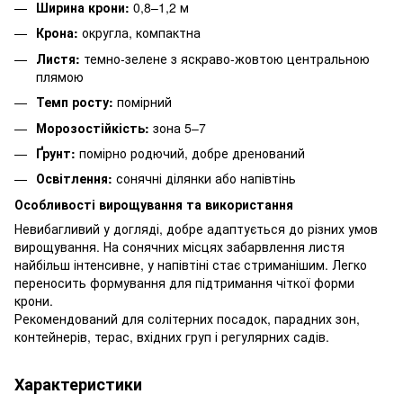
Ширина крони:
0,8–1,2 м
Крона:
округла, компактна
Листя:
темно-зелене з яскраво-жовтою центральною
плямою
Темп росту:
помірний
Морозостійкість:
зона 5–7
Ґрунт:
помірно родючий, добре дренований
Освітлення:
сонячні ділянки або напівтінь
Особливості вирощування та використання
Невибагливий у догляді, добре адаптується до різних умов
вирощування. На сонячних місцях забарвлення листя
найбільш інтенсивне, у напівтіні стає стриманішим. Легко
переносить формування для підтримання чіткої форми
крони.
Рекомендований для солітерних посадок, парадних зон,
контейнерів, терас, вхідних груп і регулярних садів.
Характеристики