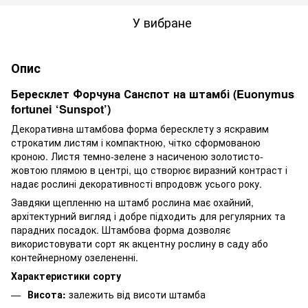
У вибране
Опис
Бересклет Форчуна Санспот на штамбі (Euonymus
fortunei ‘Sunspot’)
Декоративна штамбова форма бересклету з яскравим
строкатим листям і компактною, чітко сформованою
кроною. Листя темно-зелене з насиченою золотисто-
жовтою плямою в центрі, що створює виразний контраст і
надає рослині декоративності впродовж усього року.
Завдяки щепленню на штамб рослина має охайний,
архітектурний вигляд і добре підходить для регулярних та
парадних посадок. Штамбова форма дозволяє
використовувати сорт як акцентну рослину в саду або
контейнерному озелененні.
Характеристики сорту
Висота:
залежить від висоти штамба