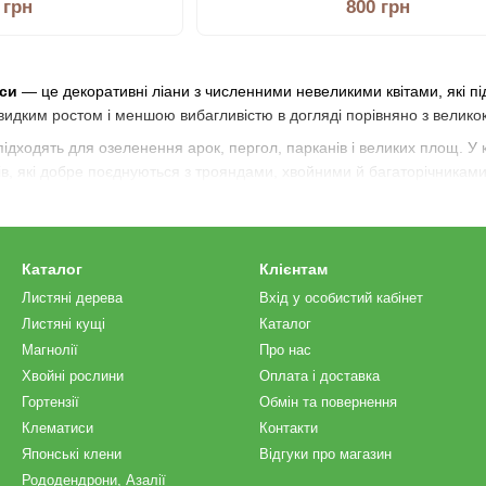
 грн
800 грн
иси
— це декоративні ліани з численними невеликими квітами, які пі
видким ростом і меншою вибагливістю в догляді порівняно з велико
підходять для озеленення арок, пергол, парканів і великих площ. У 
ітів, які добре поєднуються з трояндами, хвойними й багаторічниками
Каталог
Клієнтам
Листяні дерева
Вхід у особистий кабінет
Листяні кущі
Каталог
Магнолії
Про нас
Хвойні рослини
Оплата і доставка
Гортензії
Обмін та повернення
Клематиси
Контакти
Японські клени
Відгуки про магазин
Рододендрони, Азалії