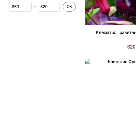
Від Ціна, грн
До Ціна, грн
OK
Клематис Граветай
820