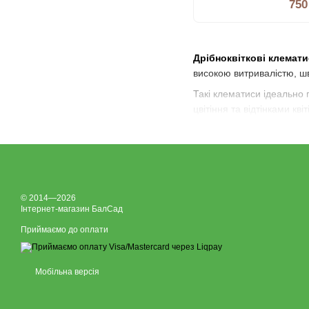
750
Дрібноквіткові клемат
високою витривалістю, ш
Такі клематиси ідеально 
цвітіння та відтінками кв
© 2014—2026
Інтернет-магазин БалСад
Приймаємо до оплати
Мобільна версія