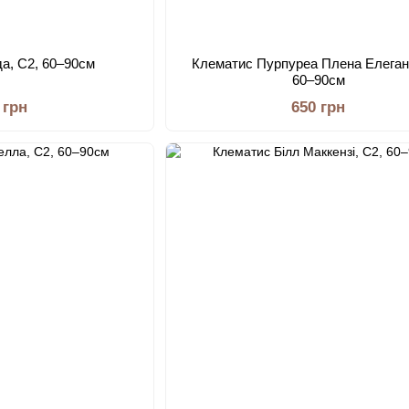
а, С2, 60–90см
Клематис Пурпуреа Плена Елеган
60–90см
 грн
650 грн