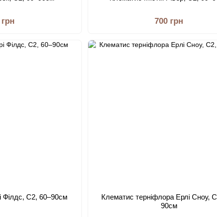
 грн
700 грн
 Філдс, С2, 60–90см
Клематис терніфлора Ерлі Сноу, С
90см