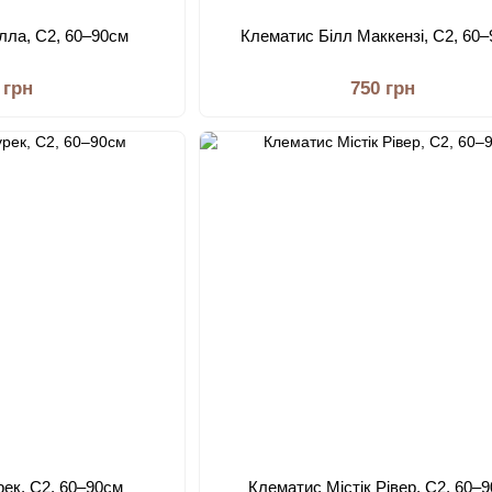
лла, С2, 60–90см
Клематис Білл Маккензі, С2, 60
 грн
750 грн
ек, С2, 60–90см
Клематис Містік Рівер, С2, 60–