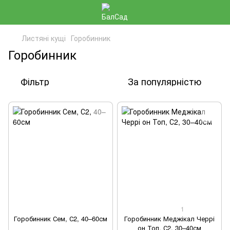
Листяні кущі
Горобинник
Горобинник
Фільтр
За популярністю
1
Горобинник Сем, С2, 40–60см
Горобинник Меджікал Черрі
он Топ, С2, 30–40см