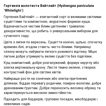
Гортензія волотиста Вайтлайт (Hydrangea paniculata
‘Whitelight’)
Гортензія Вайтлайт — елегантний сорт із великими світлими
суцвіттями та компактною, акуратною формою куща.
Відзначається чистим білим цвітінням і тривалою
декоративністю, що робить її універсальним вибором для
сучасного саду.
Цвіте з липня по вересень. Суцвіття конічні, щільні, спочатку
кремово-білі, згодом стають чисто-білими. Наприкінці
сезону можуть набувати легкого рожевого відтінку. Міцні
пагони добре утримують великі суцвіття без підв’язки.
Кущ компактний, добре розгалужений, формує округлу або
злегка вертикальну крону. Листя темно-зелене, створює
контрастний фон для світлих квітів.
Найкраще росте на сонячних або злегка притінених
ділянках. Віддає перевагу родючим, помірно вологим, добре
дренованим ґрунтам. Добре переносить весняну обрізку та
характеризується високою зимостійкістю.
Підходить для бордюрів, групових посадок, міксбордерів і
невеликих садів.