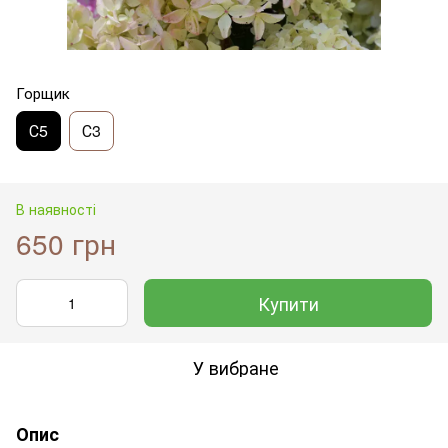
Горщик
С5
С3
В наявності
650 грн
Купити
У вибране
Опис