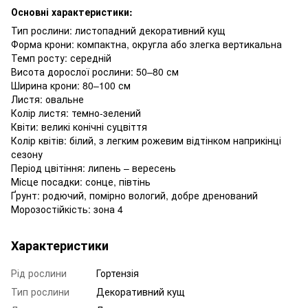
Основні характеристики:
Тип рослини: листопадний декоративний кущ
Форма крони: компактна, округла або злегка вертикальна
Темп росту: середній
Висота дорослої рослини: 50–80 см
Ширина крони: 80–100 см
Листя: овальне
Колір листя: темно-зелений
Квіти: великі конічні суцвіття
Колір квітів: білий, з легким рожевим відтінком наприкінці
сезону
Період цвітіння: липень – вересень
Місце посадки: сонце, півтінь
Ґрунт: родючий, помірно вологий, добре дренований
Морозостійкість: зона 4
Характеристики
Рід рослини
Гортензія
Тип рослини
Декоративний кущ