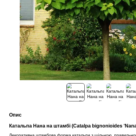
Опис
Катальпа Нана на штамбі (Catalpa bignonioides ‘Nana
Декоративна штамбова форма катальпи з щільною, правильно