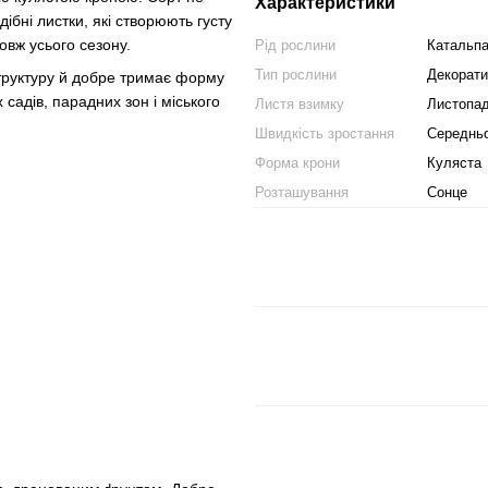
Характеристики
ібні листки, які створюють густу
овж усього сезону.
Рід рослини
Катальп
Тип рослини
Декорати
труктуру й добре тримає форму
садів, парадних зон і міського
Листя взимку
Листопа
Швидкість зростання
Середнь
Форма крони
Куляста
Розташування
Сонце