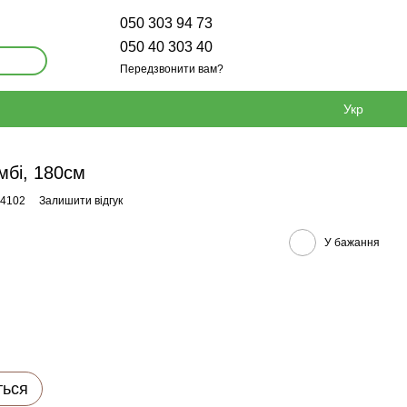
050 303 94 73
050 40 303 40
Передзвонити вам?
Укр
мбі, 180см
74102
Залишити відгук
У бажання
ться