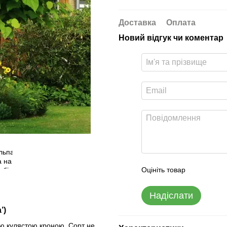
Доставка
Оплата
Новий відгук чи коментар
Оцініть товар
Надіслати
’)
ю кулястою кроною. Сорт не