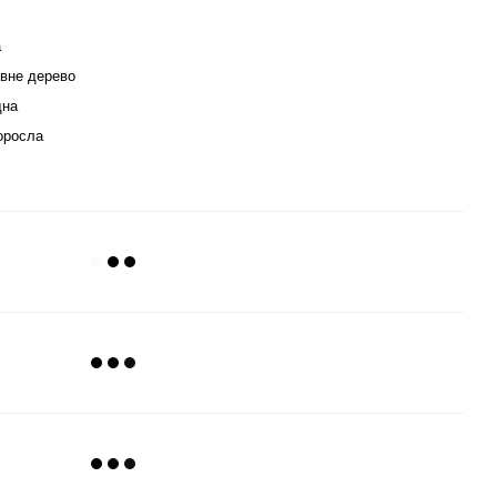
а
вне дерево
дна
оросла