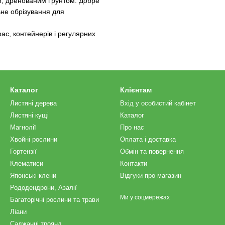
м, дренованим ґрунтом. Добре
ьне обрізування для
ас, контейнерів і регулярних
Каталог
Клієнтам
Листяні дерева
Вхід у особистий кабінет
Листяні кущі
Каталог
Магнолії
Про нас
Хвойні рослини
Оплата і доставка
Гортензії
Обмін та повернення
Клематиси
Контакти
Японські клени
Відгуки про магазин
Рододендрони, Азалії
Ми у соцмережах
Багаторічні рослини та трави
Ліани
Саджанці троянд