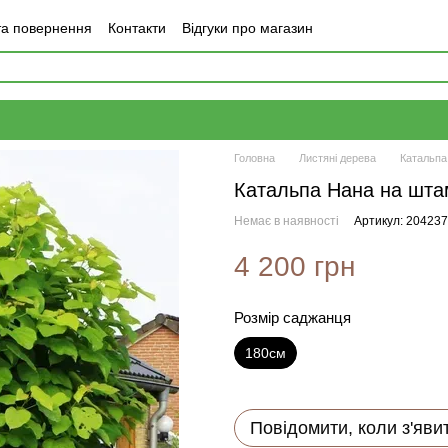
та повернення
Контакти
Відгуки про магазин
Головна
Листяні дерева
Катальпа
Катальпа Нана на шта
Немає в наявності
Артикул: 20423
4 200 грн
Розмір саджанця
180см
Повідомити, коли з'яви