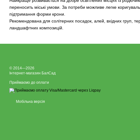
Найкраще розвивається на добре освітлених місцях із родючи
переносить міські умови. За потреби можливе легке коригувал
підтримання форми крони.
Рекомендована для солітерних посадок, алей, вхідних груп, тер
ландшафтних композицій.
© 2014—2026
Інтернет-магазин БалСад
Приймаємо до оплати
Мобільна версія