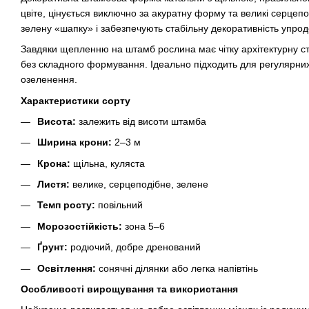
цвіте, цінується виключно за акуратну форму та великі серцепод
зелену «шапку» і забезпечують стабільну декоративність упрод
Завдяки щепленню на штамб рослина має чітку архітектурну с
без складного формування. Ідеально підходить для регулярних 
озеленення.
Характеристики сорту
Висота:
залежить від висоти штамба
Ширина крони:
2–3 м
Крона:
щільна, куляста
Листя:
велике, серцеподібне, зелене
Темп росту:
повільний
Морозостійкість:
зона 5–6
Ґрунт:
родючий, добре дренований
Освітлення:
сонячні ділянки або легка напівтінь
Особливості вирощування та використання