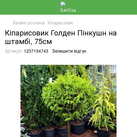
Хвойні рослини
Кіпарисовик
Кіпарисовик Голден Пінкушн на
штамбі, 75см
Артикул:
1237154743
Залишити відгук