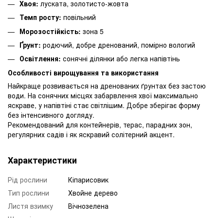
Хвоя:
луската, золотисто-жовта
Темп росту:
повільний
Морозостійкість:
зона 5
Ґрунт:
родючий, добре дренований, помірно вологий
Освітлення:
сонячні ділянки або легка напівтінь
Особливості вирощування та використання
Найкраще розвивається на дренованих ґрунтах без застою
води. На сонячних місцях забарвлення хвої максимально
яскраве, у напівтіні стає світлішим. Добре зберігає форму
без інтенсивного догляду.
Рекомендований для контейнерів, терас, парадних зон,
регулярних садів і як яскравий солітерний акцент.
Характеристики
Рід рослини
Кіпарисовик
Тип рослини
Хвойне дерево
Листя взимку
Вічнозелена