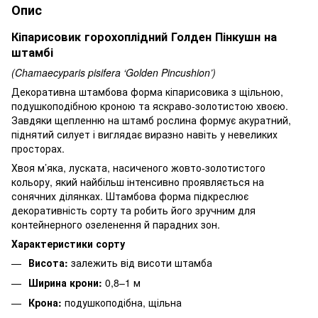
Опис
Кіпарисовик горохоплідний Голден Пінкушн на
штамбі
(Chamaecyparis pisifera ‘Golden Pincushion’)
Декоративна штамбова форма кіпарисовика з щільною,
подушкоподібною кроною та яскраво-золотистою хвоєю.
Завдяки щепленню на штамб рослина формує акуратний,
піднятий силует і виглядає виразно навіть у невеликих
просторах.
Хвоя м’яка, луската, насиченого жовто-золотистого
кольору, який найбільш інтенсивно проявляється на
сонячних ділянках. Штамбова форма підкреслює
декоративність сорту та робить його зручним для
контейнерного озеленення й парадних зон.
Характеристики сорту
Висота:
залежить від висоти штамба
Ширина крони:
0,8–1 м
Крона:
подушкоподібна, щільна