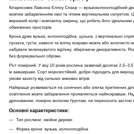
Кіпарисовик Лавсона Єллоу Спаєр — вузькоколоноподібний дек
жовтим забарвленням хвої та чітким вертикальним силуетом. Ц
виразний колір і компактну ширину, що робить його ідеальним 
обмежених просторів.
Крона дуже вузька, колоноподібна, щільна, з вертикально сп
луската, густа; навесні та влітку яскраво-жовта або золотисто
набувати зеленкуватого відтінку, зберігаючи декоративність. 
без формувальної обрізки.
Ріст помірний. У віці 10 років рослина зазвичай досягає 2,5–3,
м завширшки. Сорт морозостійкий, добре підходить для вирощу
умови захисту від сильних зимових вітрів.
Найкраще розвивається на сонячних або злегка притінених діл
освітлення жовте забарвлення проявляється найяскравіше. Н
дренованим, помірно вологим ґрунтам, не переносить застою 
Основні характеристики:
Тип рослини: хвойне дерево
Форма крони: вузька, колоноподібна