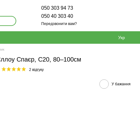
050 303 94 73
050 40 303 40
Передзвонити вам?
Укр
вик
Єллоу Спаєр, С20, 80–100см
2 відгуку
У бажання