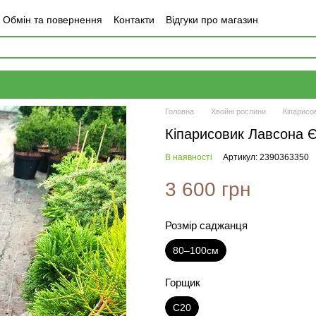
Обмін та повернення
Контакти
Відгуки про магазин
Головна
Хвойні рослини
Кіпарисо
Кіпарисовик Лавсона 
В наявності
Артикул: 2390363350
3 600 грн
Розмір саджанця
80–100см
Горщик
С20