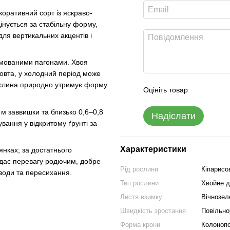
оративний сорт із яскраво-
інується за стабільну форму,
для вертикальних акцентів і
рямованими пагонами. Хвоя
-жовта, у холодний період може
Рослина природно утримує форму
Оцініть товар
5 м заввишки та близько 0,6–0,8
Надіслати
вання у відкритому ґрунті за
Характеристики
янках; за достатнього
адає перевагу родючим, добре
Рід рослини
Кіпарисо
води та пересихання.
Тип рослини
Хвойне д
Листя взимку
Вічнозел
Швидкість зростання
Повільно
Форма крони
Колонопо