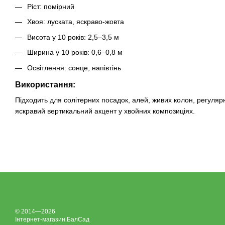
Ріст: помірний
Хвоя: луската, яскраво-жовта
Висота у 10 років: 2,5–3,5 м
Ширина у 10 років: 0,6–0,8 м
Освітлення: сонце, напівтінь
Використання:
Підходить для солітерних посадок, алей, живих колон, регулярни
яскравий вертикальний акцент у хвойних композиціях.
© 2014—2026
Інтернет-магазин БалСад