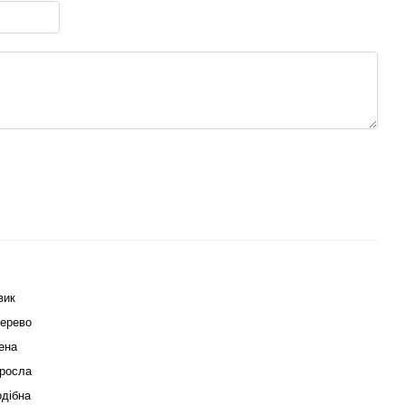
вик
ерево
ена
росла
дібна