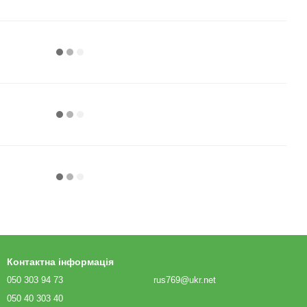
Контактна інформація
050 303 94 73
rus769@ukr.net
050 40 303 40