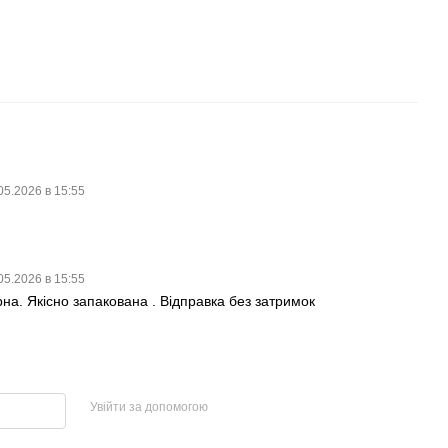
05.2026 в 15:55
05.2026 в 15:55
рна. Якісно запакована . Відправка без затримок
Увійти за допомогою