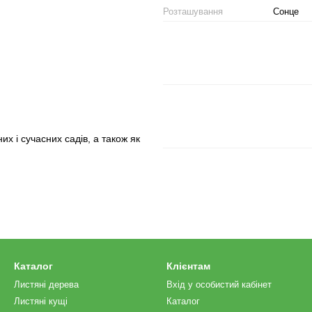
Розташування
Сонце
х і сучасних садів, а також як
Каталог
Клієнтам
Листяні дерева
Вхід у особистий кабінет
Листяні кущі
Каталог