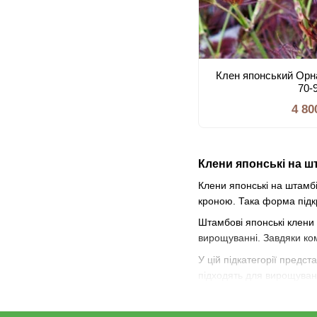
Клен японський Орн
70-
4 80
Клени японські на ш
Клени японські на штамб
кроною. Така форма підк
Штамбові японські клени 
вирощуванні. Завдяки ком
У цій підкатегорії предс
підходять для вирощуванн