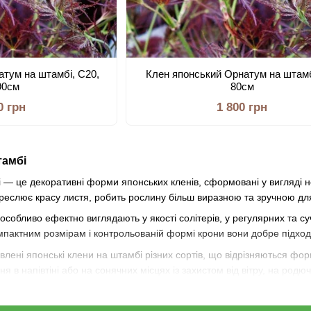
атум на штамбі, С20,
Клен японський Орнатум на штамб
90см
80см
0 грн
1 800 грн
тамбі
і — це декоративні форми японських кленів, сформовані у вигляді 
реслює красу листя, робить рослину більш виразною та зручною д
особливо ефектно виглядають у якості солітерів, у регулярних та суч
пактним розмірам і контрольованій формі крони вони добре підходя
тавлені японські клени на штамбі різних сортів, що відрізняються 
я в напівтіні або на сонячних місцях із захистом від вітру, на родю