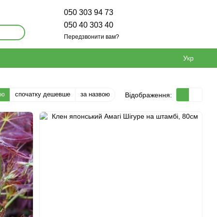
050 303 94 73
050 40 303 40
Передзвонити вам?
Укр
тю
спочатку дешевше
за назвою
Відображення: