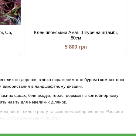
і, С5,
Клен японський Амагі Шігуре на штамбі,
80см
5 800 грн
невеликого деревця з чітко вираженим стовбуром і компактною
ля використання в ландшафтному дизайні.
асних садах, біля входів, терас, доріжок і в контейнерному
ть навіть для невеликих ділянок.
формою листя, силою росту та сезонним забарвленням. Рослини
чих, добре дренованих ґрунтах.