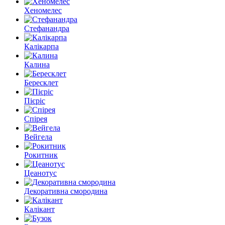
Хеномелес
Стефанандра
Калікарпа
Калина
Бересклет
Пієріс
Спірея
Вейгела
Рокитник
Цеанотус
Декоративна смородина
Калікант