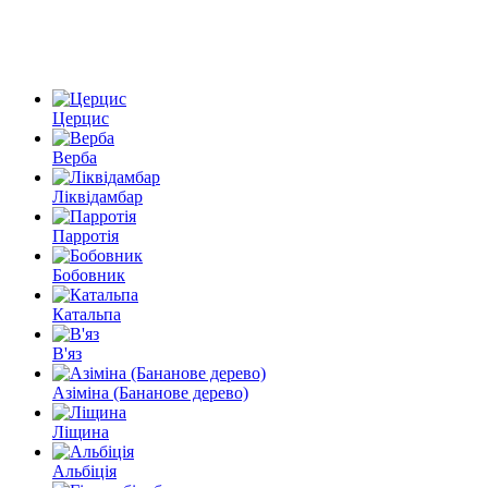
Церцис
Верба
Ліквідамбар
Парротія
Бобовник
Катальпа
В'яз
Азіміна (Бананове дерево)
Ліщина
Альбіція