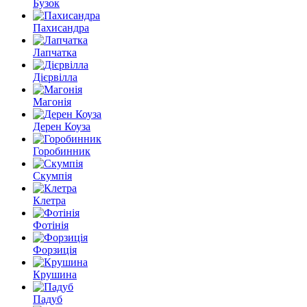
Бузок
Пахисандра
Лапчатка
Дієрвілла
Магонія
Дерен Коуза
Горобинник
Скумпія
Клетра
Фотінія
Форзиція
Крушина
Падуб