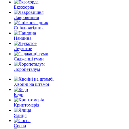
Екзохорда
Лавровишня
Сніжноягідник
Нандина
Леукотое
Саджанці гуми
Лоропеталум
Хвойні на штамбі
Кедр
Криптомерія
Ялиця
Сосна