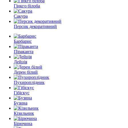
Гінкго білоба
Сакура
Персик декоративний
Барбарис
Піраканта
Дейція
Дерен білий
Пухироплідник
Гібіскус
Бузина
Кізильник
Бірючина