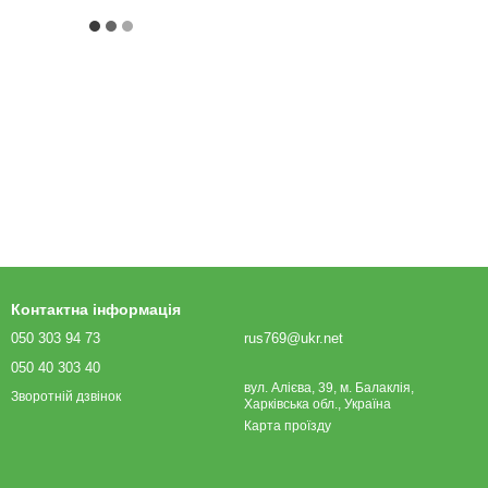
Контактна інформація
050 303 94 73
rus769@ukr.net
050 40 303 40
вул. Алієва, 39, м. Балаклія,
Зворотній дзвінок
Харківська обл., Україна
Карта проїзду