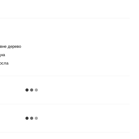
вне дерево
дна
осла