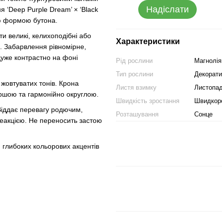
Надіслати
 ‘Deep Purple Dream’ × ‘Black
ою формою бутона.
іти великі, келихоподібні або
Характеристики
м. Забарвлення рівномірне,
 дуже контрастно на фоні
Рід рослини
Магнолія
Тип рослини
Декорати
жовтуватих тонів. Крона
Листя взимку
Листопа
иршою та гармонійно округлою.
Швидкість зростання
Швидкор
Віддає перевагу родючим,
Розташування
Сонце
еакцією. Не переносить застою
я глибоких кольорових акцентів