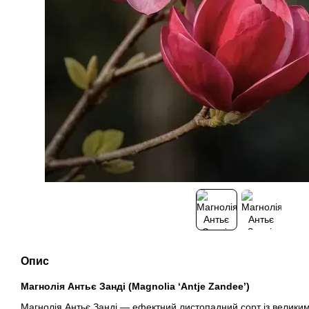
Опис
Магнолія Антьє Занді (Magnolia ‘Antje Zandee’)
Магнолія Антьє Занді — ефектний листопадний сорт із велики