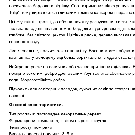
насиченого бордового відтінку. Сорт отриманий від схрещування
Tulip’, тому вирізняється глибоким темним кольором і виразн
Цвіте у квітні – травні, до або на початку розпускання листя. Кв
тюльпаноподібні, щільні, темно-бордові з пурпуровим відтінко
глибоке, без світлого центру. Цвітіння рясне, дерево виглядає
весняного саду.
Листя овальне, насичено-зелене влітку. Восени може набувати 
компактна, у молодому віці більш вертикальна, згодом стає ш
Найкраще росте на сонячних або злегка притінених ділянках. 
помірно вологим, добре дренованим ґрунтам зі слабокислою р
води. Морозостійкість добра.
Підходить для солітерних посадок, сучасних садів та створенн
навесні.
Основні характеристики:
Тип рослини: листопадне декоративне дерево
Форма крони: компактна, з віком широко-округла
Темп росту: помірний
Висота дорослої рослини: 3–5 м