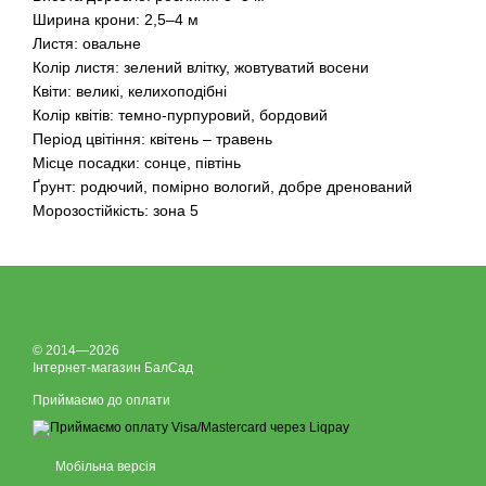
Ширина крони: 2,5–4 м
Листя: овальне
Колір листя: зелений влітку, жовтуватий восени
Квіти: великі, келихоподібні
Колір квітів: темно-пурпуровий, бордовий
Період цвітіння: квітень – травень
Місце посадки: сонце, півтінь
Ґрунт: родючий, помірно вологий, добре дренований
Морозостійкість: зона 5
© 2014—2026
Інтернет-магазин БалСад
Приймаємо до оплати
Мобільна версія