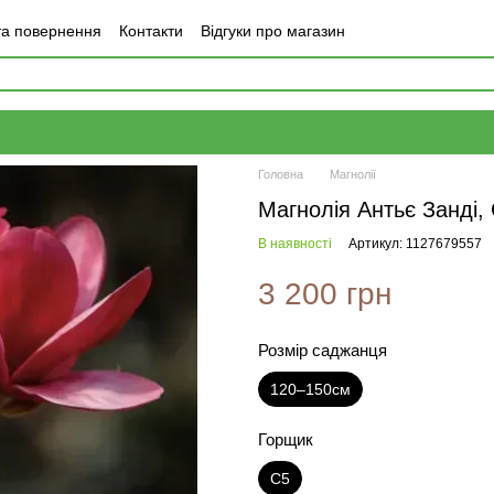
та повернення
Контакти
Відгуки про магазин
Головна
Магнолії
Магнолія Антьє Занді,
В наявності
Артикул: 1127679557
3 200 грн
Розмір саджанця
120–150см
Горщик
С5