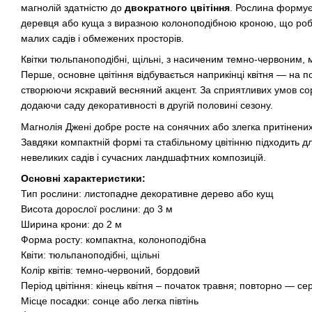
магнолій здатністю до
двократного цвітіння
. Рослина формує
деревця або куща з виразною колоноподібною кроною, що роб
малих садів і обмежених просторів.
Квітки тюльпаноподібні, щільні, з насиченим темно-червоним
Перше, основне цвітіння відбувається наприкінці квітня — на 
створюючи яскравий весняний акцент. За сприятливих умов сорт
додаючи саду декоративності в другій половині сезону.
Магнолія Джені добре росте на сонячних або злегка притінених,
Завдяки компактній формі та стабільному цвітінню підходить д
невеликих садів і сучасних ландшафтних композицій.
Основні характеристики:
Тип рослини: листопадне декоративне дерево або кущ
Висота дорослої рослини: до 3 м
Ширина крони: до 2 м
Форма росту: компактна, колоноподібна
Квіти: тюльпаноподібні, щільні
Колір квітів: темно-червоний, бордовий
Період цвітіння: кінець квітня – початок травня; повторно — се
Місце посадки: сонце або легка півтінь