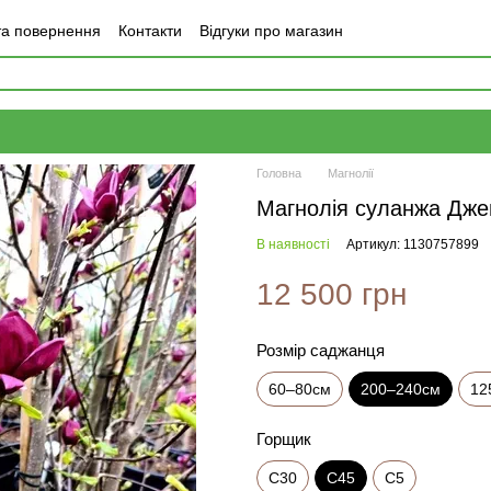
та повернення
Контакти
Відгуки про магазин
Головна
Магнолії
Магнолія суланжа Дже
В наявності
Артикул: 1130757899
12 500 грн
Розмір саджанця
60–80см
200–240см
12
Горщик
С30
С45
С5