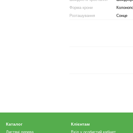
Форма крони
Колонопо
Розташування
Сонце
Каталог
Клієнтам
Листяні дерева
Вхід у особистий кабінет