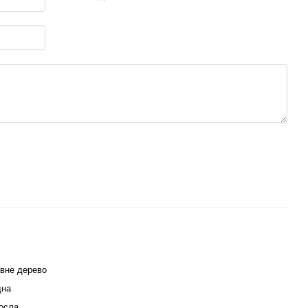
вне дерево
дна
осла