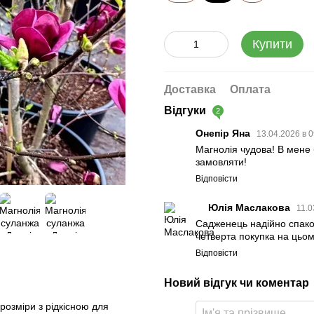
Купити
Доставка
Оплата
Відгуки
2
Онепір Яна
13.04.2026 в 
Магнолія чудова! В мене 
замовляти!
Відповісти
Юлія Маслакова
11.0
Садженець надійно спако
четверта покупка на цьом
Відповісти
Новий відгук чи коментар
розміри з рідкісною для