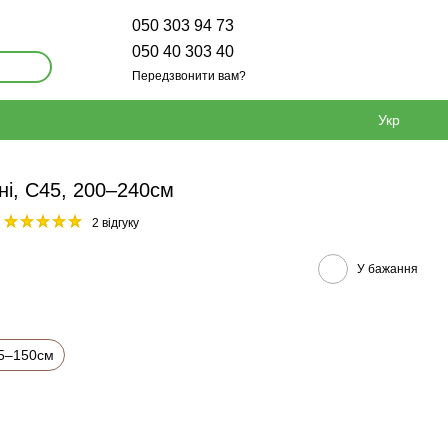
050 303 94 73
050 40 303 40
Передзвонити вам?
Укр
ні, С45, 200–240см
2 відгуку
У бажання
5–150см