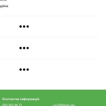
дібна
Контактна інформація
050 303 94 73
rus769@ukr.net