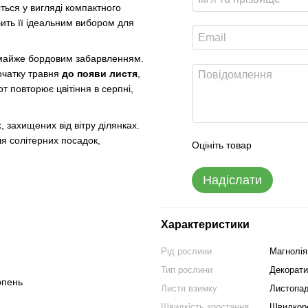
ться у вигляді компактного
ить її ідеальним вибором для
, майже бордовим забарвленням.
початку травня
до появи листя
,
 повторює цвітіння в серпні,
 захищених від вітру ділянках.
ля солітерних посадок,
Оцініть товар
Надіслати
Характеристики
Рід рослини
Магнолія
Тип рослини
Декорати
рпень
Листя взимку
Листопа
Швидкість зростання
Швидкор