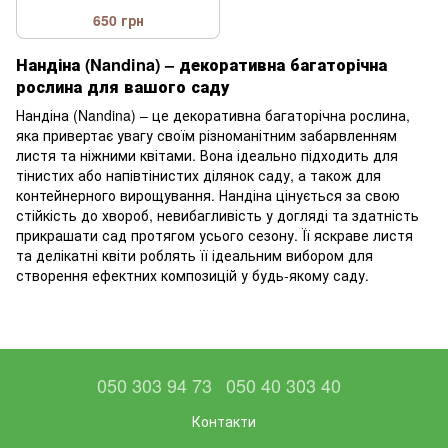
650 грн
Нандіна (Nandina) – декоративна багаторічна
рослина для вашого саду
Нандіна (Nandina) – це декоративна багаторічна рослина,
яка привертає увагу своїм різноманітним забарвленням
листя та ніжними квітами. Вона ідеально підходить для
тінистих або напівтінистих ділянок саду, а також для
контейнерного вирощування. Нандіна цінується за свою
стійкість до хвороб, невибагливість у догляді та здатність
прикрашати сад протягом усього сезону. Її яскраве листя
та делікатні квіти роблять її ідеальним вибором для
створення ефектних композицій у будь-якому саду.
050 303 94 73
050 40 303 40
Контакти