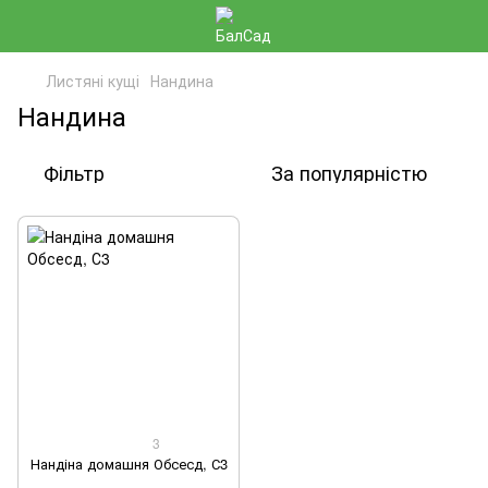
Листяні кущі
Нандина
Нандина
Фільтр
За популярністю
3
Нандіна домашня Обсесд, С3