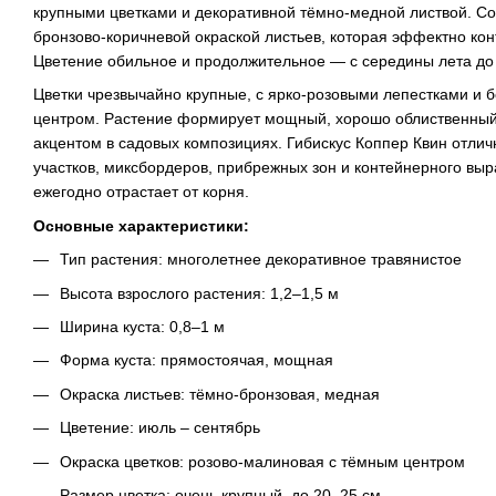
крупными цветками и декоративной тёмно-медной листвой. С
бронзово-коричневой окраской листьев, которая эффектно кон
Цветение обильное и продолжительное — с середины лета до
Цветки чрезвычайно крупные, с ярко-розовыми лепестками и
центром. Растение формирует мощный, хорошо облиственный 
акцентом в садовых композициях. Гибискус Коппер Квин отли
участков, миксбордеров, прибрежных зон и контейнерного вы
ежегодно отрастает от корня.
Основные характеристики:
Тип растения: многолетнее декоративное травянистое
Высота взрослого растения: 1,2–1,5 м
Ширина куста: 0,8–1 м
Форма куста: прямостоячая, мощная
Окраска листьев: тёмно-бронзовая, медная
Цветение: июль – сентябрь
Окраска цветков: розово-малиновая с тёмным центром
Размер цветка: очень крупный, до 20–25 см