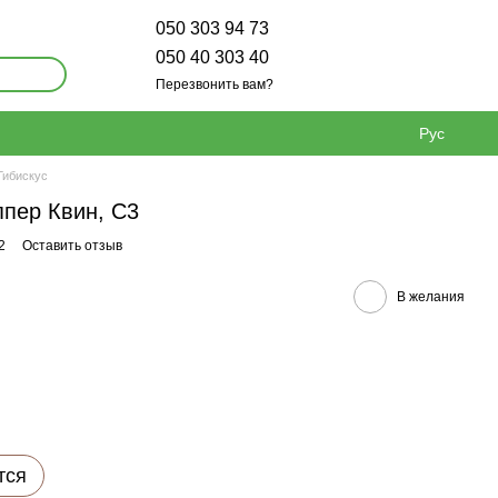
050 303 94 73
050 40 303 40
Перезвонить вам?
Рус
Гибискус
ппер Квин, С3
2
Оставить отзыв
В желания
тся