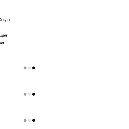
й куст
ущая
ая