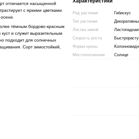
Характеристики
орт отличается насыщенной
трастирует с яркими цветками.
Род растения
Гибискус
 осени.
Тип растения
Декоративны
 более тёмным бордово-красным
Листва зимой
Листопадная
куст и служит выразительным
Скорость роста
Быстрораст
чно подходит для солнечных
Форма кроны
Колонновидн
ращивания. Сорт зимостойкий,
Местоположение
Солнце