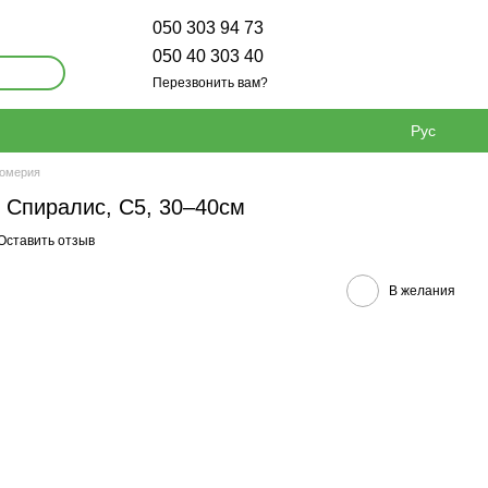
050 303 94 73
050 40 303 40
Перезвонить вам?
Рус
томерия
 Спиралис, С5, 30–40см
Оставить отзыв
В желания