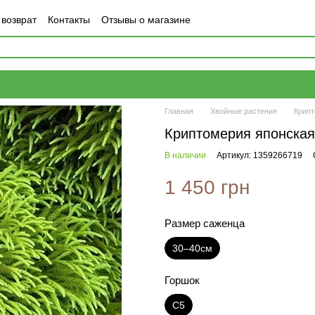
 возврат
Контакты
Отзывы о магазине
Главная
Хвойные растения
Крип
Криптомерия японская
В наличии
Артикул: 1359266719
1 450 грн
Размер саженца
30–40см
Горшок
С5