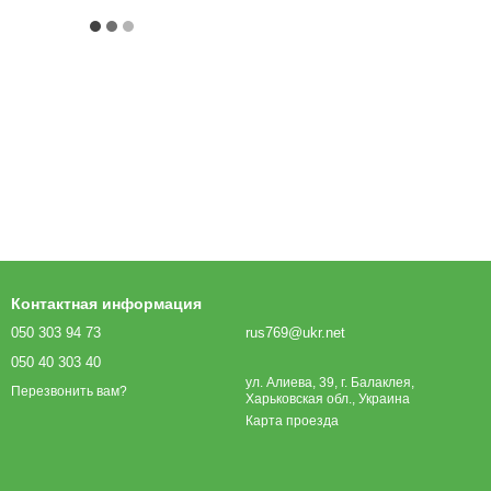
Контактная информация
050 303 94 73
rus769@ukr.net
050 40 303 40
ул. Алиева, 39, г. Балаклея,
Перезвонить вам?
Харьковская обл., Украина
Карта проезда