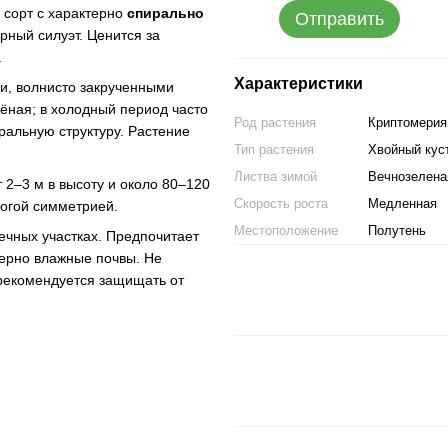
сорт с характерно
спирально
Отправить
рный силуэт. Ценится за
.
Характеристики
и, волнисто закрученными
ёная; в холодный период часто
Род растения
Криптомерия
ральную структуру. Растение
Тип растения
Хвойный кус
Листва зимой
Вечнозелена
 2–3 м в высоту и около 80–120
Скорость роста
Медленная
рогой симметрией.
Местоположение
Полутень
ечных участках. Предпочитает
ерно влажные почвы. Не
рекомендуется защищать от