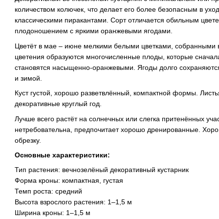
количеством колючек, что делает его более безопасным в ухо
классическими пиракантами. Сорт отличается обильным цвет
плодоношением с яркими оранжевыми ягодами.
Цветёт в мае – июне мелкими белыми цветками, собранными 
цветения образуются многочисленные плоды, которые сначала
становятся насыщенно-оранжевыми. Ягоды долго сохраняются 
и зимой.
Куст густой, хорошо разветвлённый, компактной формы. Лист
декоративные круглый год.
Лучше всего растёт на солнечных или слегка притенённых учас
нетребовательна, предпочитает хорошо дренированные. Хо
обрезку.
Основные характеристики:
Тип растения: вечнозелёный декоративный кустарник
Форма кроны: компактная, густая
Темп роста: средний
Высота взрослого растения: 1–1,5 м
Ширина кроны: 1–1,5 м