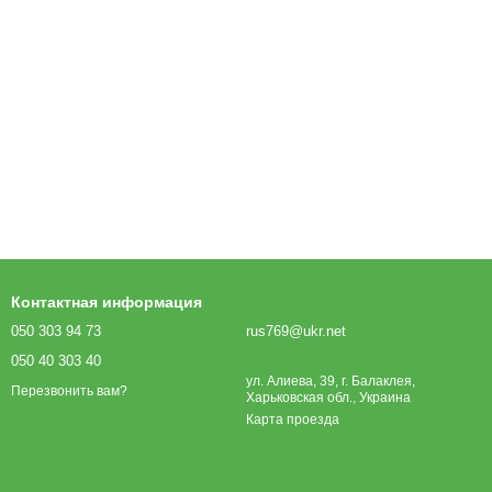
Контактная информация
050 303 94 73
rus769@ukr.net
050 40 303 40
ул. Алиева, 39, г. Балаклея,
Перезвонить вам?
Харьковская обл., Украина
Карта проезда