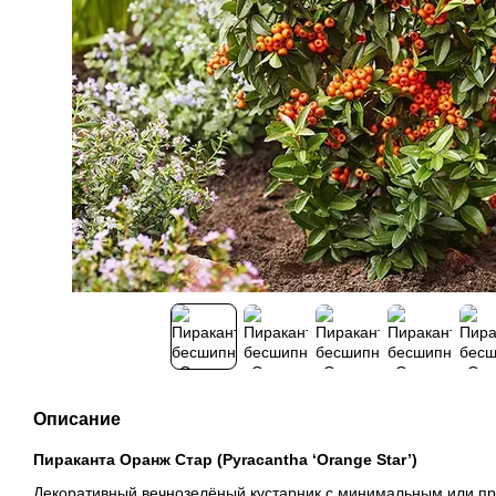
Описание
Пираканта Оранж Стар (Pyracantha ‘Orange Star’)
Декоративный вечнозелёный кустарник с минимальным или пр