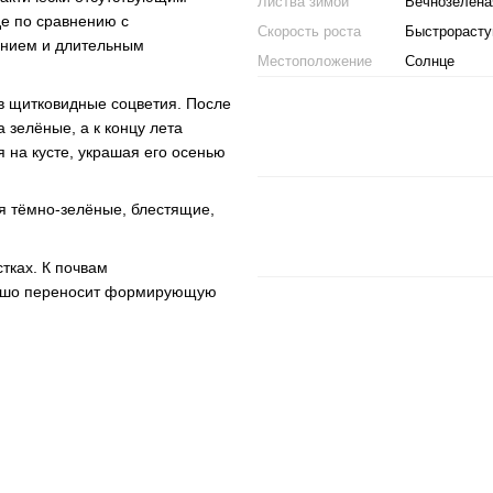
Листва зимой
Вечнозелена
де по сравнению с
Скорость роста
Быстрораст
ением и длительным
Местоположение
Солнце
в щитковидные соцветия. После
 зелёные, а к концу лета
на кусте, украшая его осенью
ья тёмно-зелёные, блестящие,
тках. К почвам
рошо переносит формирующую