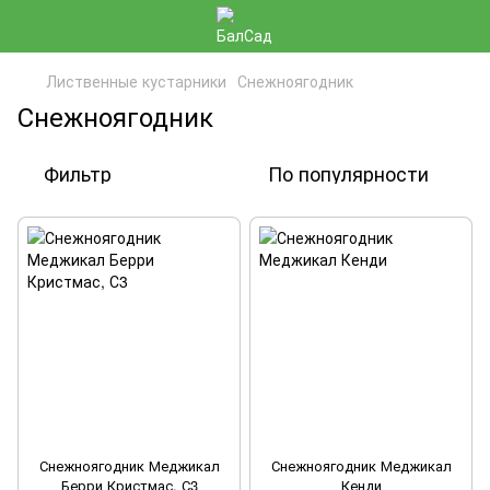
Лиственные кустарники
Снежноягодник
Снежноягодник
Фильтр
По популярности
Снежноягодник Меджикал
Снежноягодник Меджикал
Берри Кристмас, С3
Кенди