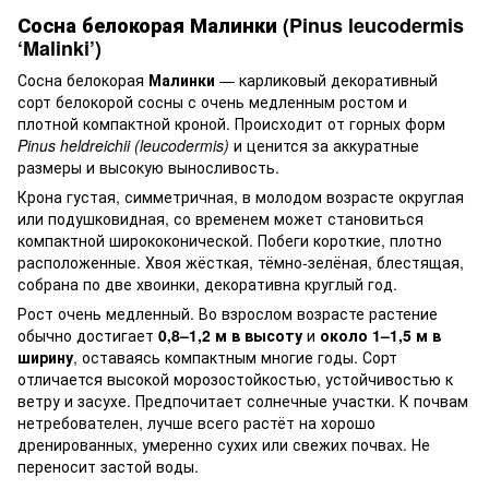
Сосна белокорая Малинки (Pinus leucodermis
‘Malinki’)
Сосна белокорая
Малинки
— карликовый декоративный
сорт белокорой сосны с очень медленным ростом и
плотной компактной кроной. Происходит от горных форм
Pinus heldreichii (leucodermis)
и ценится за аккуратные
размеры и высокую выносливость.
Крона густая, симметричная, в молодом возрасте округлая
или подушковидная, со временем может становиться
компактной ширококонической. Побеги короткие, плотно
расположенные. Хвоя жёсткая, тёмно-зелёная, блестящая,
собрана по две хвоинки, декоративна круглый год.
Рост очень медленный. Во взрослом возрасте растение
обычно достигает
0,8–1,2 м в высоту
и
около 1–1,5 м в
ширину
, оставаясь компактным многие годы. Сорт
отличается высокой морозостойкостью, устойчивостью к
ветру и засухе. Предпочитает солнечные участки. К почвам
нетребователен, лучше всего растёт на хорошо
дренированных, умеренно сухих или свежих почвах. Не
переносит застой воды.