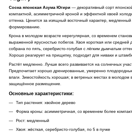
Сосна японская Азума Югири
— декоративный сорт японской
компактной, асимметричной кроной и эффектной хвоей холодн
оттенка. Ценится за изящный восточный характер, медленный 
формированию.
Крона в молодом возрасте нерегулярная, со временем станов
выраженной ярусностью побегов. Хвоя короткая или средней д
собрана по пять, серебристо-голубая с лёгким дымчатым оттен
Хорошо реагирует на прищипку, подходит для ниваки и штам
Растёт медленно. Лучше всего развивается на солнечных участ
Предпочитает хорошо дренированные, умеренно плодородные 
влаги. Зимостойкость хорошая; в ветреных местах в молодом 
защищённое размещение.
Основные характеристики:
Тип растения: хвойное дерево
Форма кроны: асимметричная, со временем более компак
Рост: медленный
Хвоя: жёсткая, серебристо-голубая, по 5 в пучке