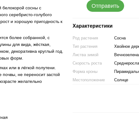
Отправить
 белокорой сосны с
ого серебристо-голубого
рост и хорошую пригодность к
Характеристики
ится более собранной, с
Род растения
Сосна
лины для вида, жёсткая,
Тип растения
Хвойное дер
ком, декоративна круглый год.
Листва зимой
Вечнозелена
бовых форм.
Скорость роста
Среднеросл
ках или в лёгкой полутени.
Форма кроны
Пирамидаль
почвы, не переносит застой
Местоположение
Солнце
возрасте желательно
тная