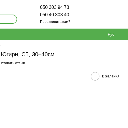
050 303 94 73
050 40 303 40
Перезвонить вам?
Рус
а
 Югири, С5, 30–40см
Оставить отзыв
В желания