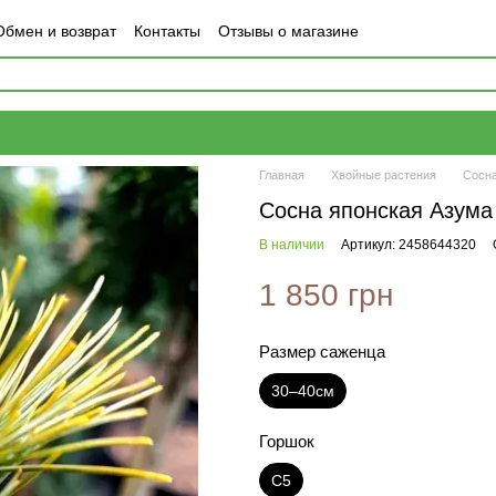
Обмен и возврат
Контакты
Отзывы о магазине
Главная
Хвойные растения
Сосн
Сосна японская Азума
В наличии
Артикул: 2458644320
1 850 грн
Размер саженца
30–40см
Горшок
С5