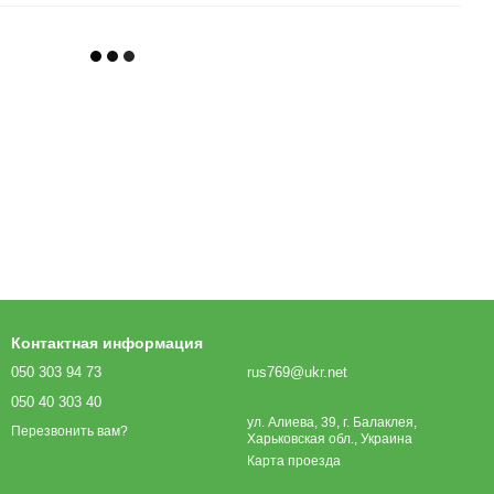
Контактная информация
050 303 94 73
rus769@ukr.net
050 40 303 40
ул. Алиева, 39, г. Балаклея,
Перезвонить вам?
Харьковская обл., Украина
Карта проезда