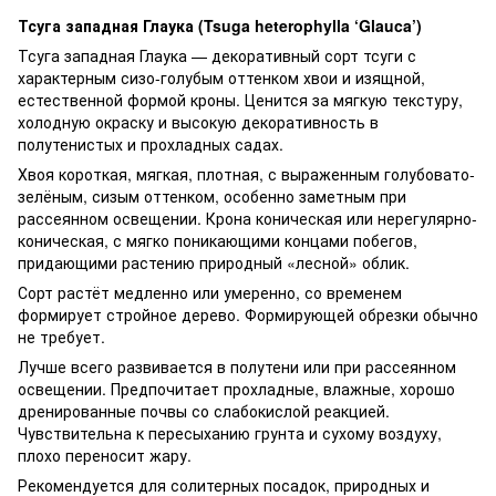
Тсуга западная Глаука (Tsuga heterophylla ‘Glauca’)
Тсуга западная Глаука — декоративный сорт тсуги с
характерным сизо-голубым оттенком хвои и изящной,
естественной формой кроны. Ценится за мягкую текстуру,
холодную окраску и высокую декоративность в
полутенистых и прохладных садах.
Хвоя короткая, мягкая, плотная, с выраженным голубовато-
зелёным, сизым оттенком, особенно заметным при
рассеянном освещении. Крона коническая или нерегулярно-
коническая, с мягко поникающими концами побегов,
придающими растению природный «лесной» облик.
Сорт растёт медленно или умеренно, со временем
формирует стройное дерево. Формирующей обрезки обычно
не требует.
Лучше всего развивается в полутени или при рассеянном
освещении. Предпочитает прохладные, влажные, хорошо
дренированные почвы со слабокислой реакцией.
Чувствительна к пересыханию грунта и сухому воздуху,
плохо переносит жару.
Рекомендуется для солитерных посадок, природных и