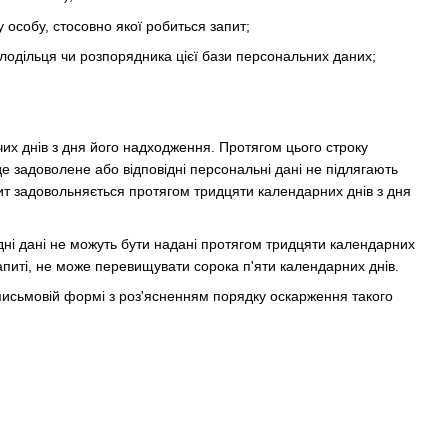
у особу, стосовно якої робиться запит;
олодільця чи розпорядника цієї бази персональних даних;
их днів з дня його надходження. Протягом цього строку
е задоволене або відповідні персональні дані не підлягають
пит задовольняється протягом тридцяти календарних днів з дня
ідні дані не можуть бути надані протягом тридцяти календарних
апиті, не може перевищувати сорока п'яти календарних днів.
 письмовій формі з роз'ясненням порядку оскарження такого