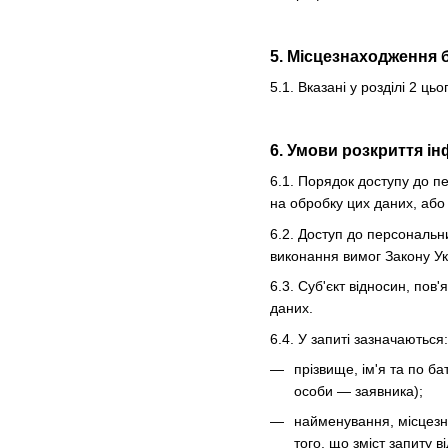
5. Місцезнаходження 
5.1. Вказані у розділі 2 
6. Умови розкриття ін
6.1. Порядок доступу до п
на обробку цих даних, або 
6.2. Доступ до персональн
виконання вимог Закону У
6.3. Суб'єкт відносин, по
даних.
6.4. У запиті зазначаються:
прізвище, ім'я та по б
особи — заявника);
найменування, місцезна
того, що зміст запиту