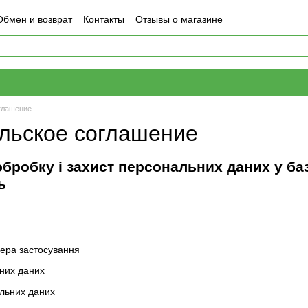
Обмен и возврат
Контакты
Отзывы о магазине
глашение
льское соглашение
бробку і захист персональних даних у ба
ь
фера застосування
них даних
льних даних