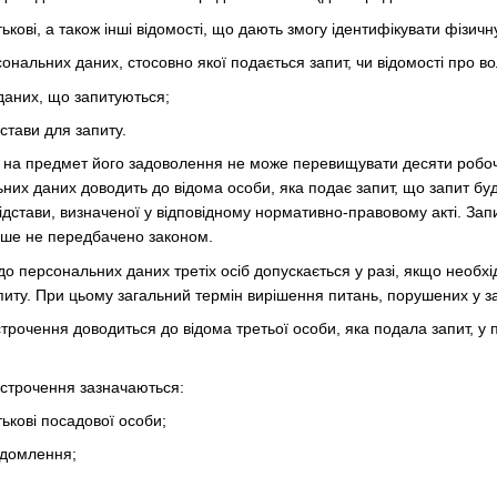
тькові, а також інші відомості, що дають змогу ідентифікувати фізичн
сональних даних, стосовно якої подається запит, чи відомості про в
даних, що запитуються;
дстави для запиту.
у на предмет його задоволення не може перевищувати десяти робоч
них даних доводить до відома особи, яка подає запит, що запит буд
ідстави, визначеної у відповідному нормативно-правовому акті. За
нше не передбачено законом.
 до персональних даних третіх осіб допускається у разі, якщо необх
питу. При цьому загальний термін вирішення питань, порушених у з
строчення доводиться до відома третьої особи, яка подала запит, у
ідстрочення зазначаються:
тькові посадової особи;
ідомлення;