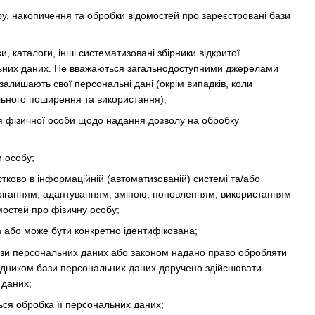
, накопичення та обробки відомостей про зареєстровані бази
и, каталоги, інші систематизовані збірники відкритої
ональних даних. Не вважаються загальнодоступними джерелами
залишають свої персональні дані (окрім випадків, коли
льного поширення та використання);
 фізичної особи щодо надання дозволу на обробку
и особу;
стково в інформаційній (автоматизованій) системі та/або
беріганням, адаптуванням, зміною, поновленням, використанням
остей про фізичну особу;
а або може бути конкретно ідентифікована;
ази персональних даних або законом надано право обробляти
рядником бази персональних даних доручено здійснювати
 даних;
ься обробка її персональних даних;