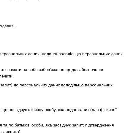
родавця.
а персональних даних, наданої володільцю персональних даних
яється взяти на себе зобов'язання щодо забезпечення
печити.
— запит) до персональних даних володільцю персональних
, що посвідчує фізичну особу, яка подає запит (для фізичної
 та по батькові особи, яка засвідчує запит; підтвердження
 заявника);