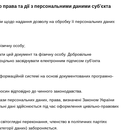
 права та дії з персональними даними суб’єкта
би щодо надання дозволу на обробку її персональних даних
ізичну особу;
вати цей документ та фізичну особу. Добровільне
цільно засвідчувати електронним підписом суб’єкта
інформаційній системі на основі документованих програмно-
осин відповідно до чинного законодавства.
ази персональних даних, права, визначені Законом України
льні дані здійснюється під час оформлення цивільно-правових
 світоглядні переконання, членство в політичних партіях
атегорії даних) забороняється.