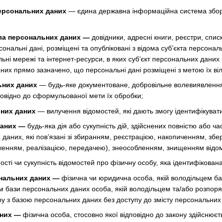
ерсональних даних
— єдина державна інформаційна система збору
ла персональних даних —
довідники, адресні книги, реєстри, списк
ерсональні дані, розміщені та опубліковані з відома суб’єкта перс
ні мережі та інтернет-ресурси, в яких суб’єкт персональних даних 
них прямо зазначено, що персональні дані розміщені з метою їх ві
ьних даних
— будь-яке документоване, добровільне волевиявлення
повідно до сформульованої мети їх обробки;
них даних
— вилучення відомостей, які дають змогу ідентифікуват
даних —
будь-яка дія або сукупність дій, здійснених повністю або ча
 даних, які пов’язані зі збиранням, реєстрацією, накопиченням, з
енням, реалізацією, передачею), знеособленням, знищенням відом
ості чи сукупність відомостей про фізичну особу, яка ідентифікован
нальних даних —
фізична чи юридична особа, якій володільцем б
ом бази персональних даних особа, якій володільцем та/або розпо
ру з базою персональних даних без доступу до змісту персональних
аних —
фізична особа, стосовно якої відповідно до закону здійснюєт