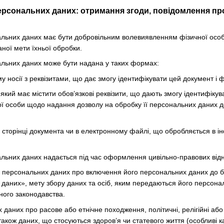
ерсональних даних: отримання згоди, повідомлення про
нальних даних має бути добровільним волевиявленням фізичної осо
ної мети їхньої обробки.
нальних даних може бути надана у таких формах:
 носії з реквізитами, що дає змогу ідентифікувати цей документ і ф
який має містити обов’язкові реквізити, що дають змогу ідентифіку
ї особи щодо надання дозволу на обробку її персональних даних до
й сторінці документа чи в електронному файлі, що обробляється в 
нальних даних надається під час оформлення цивільно-правових відн
а персональних даних про включення його персональних даних до б
даних», мету збору даних та осіб, яким передаються його персона
ного законодавства.
даних про расове або етнічне походження, політичні, релігійні або
також даних, що стосуються здоров’я чи статевого життя (особливі к