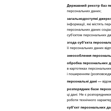
Державний реєстр баз п
персональних даних;
загальнодоступні джере
інформації, які містять п
персональних даних соціаль
суб’єктом персональних да
згода суб’єкта персонал
її персональних даних від
знеособлення персональ
обробка персональних 
в картотеках персональних
і поширенням (розповсюдж
персональні дані —
відом
розпорядник бази персо
ці дані. Не є розпорядник
роботи технічного характе
суб’єкт персональних д