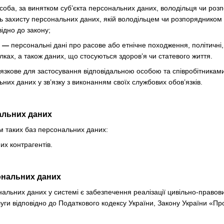
соба, за винятком суб’єкта персональних даних, володільця чи ро
ь захисту персональних даних, якій володільцем чи розпорядником
ідно до закону;
х —
персональні дані про расове або етнічне походження, політичні, 
лках, а також даних, що стосуються здоров’я чи статевого життя.
язкове для застосування відповідальною особою та співробітникам
них даних у зв’язку з виконанням своїх службових обов’язків.
нальних даних
м таких баз персональних даних:
х контрагентів.
ональних даних
альних даних у системі є забезпечення реалізації цивільно-правови
уги відповідно до Податкового кодексу України, Закону України «Про 