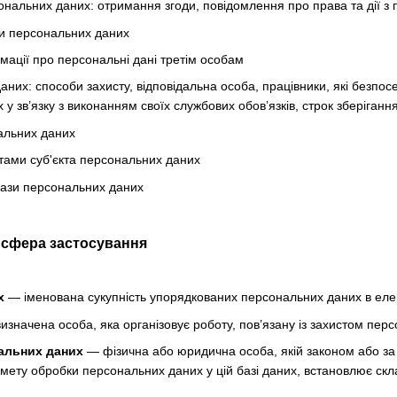
нальних даних: отримання згоди, повідомлення про права та дії з
и персональних даних
мації про персональні дані третім особам
аних: способи захисту, відповідальна особа, працівники, які безпо
у зв’язку з виконанням своїх службових обов’язків, строк зберіган
альних даних
тами суб'єкта персональних даних
бази персональних даних
а сфера застосування
х
— іменована сукупність упорядкованих персональних даних в елек
значена особа, яка організовує роботу, пов’язану із захистом перс
альних даних
— фізична або юридична особа, якій законом або за
 мету обробки персональних даних у цій базі даних, встановлює скл