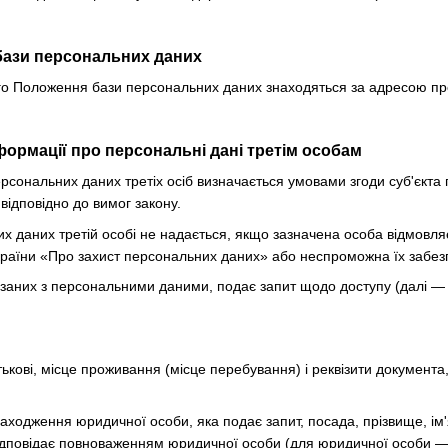
бази персональних даних
цього Положення бази персональних даних знаходяться за адресою п
формації про персональні дані третім особам
ерсональних даних третіх осіб визначається умовами згоди суб'єкт
відповідно до вимог закону.
их даних третій особі не надається, якщо зазначена особа відмовл
країни «Про захист персональних даних» або неспроможна їх забез
в'язаних з персональними даними, подає запит щодо доступу (далі 
атькові, місце проживання (місце перебування) і реквізити документа
ходження юридичної особи, яка подає запит, посада, прізвище, ім'я
 відповідає повноваженням юридичної особи (для юридичної особи —