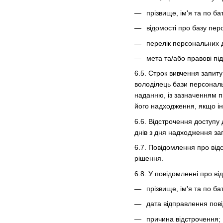
прізвище, ім'я та по ба
відомості про базу пер
перелік персональних 
мета та/або правові пі
6.5. Строк вивчення запит
володілець бази персональ
наданню, із зазначенням п
його надходження, якщо і
6.6. Відстрочення доступу
днів з дня надходження за
6.7. Повідомлення про від
рішення.
6.8. У повідомленні про в
прізвище, ім'я та по ба
дата відправлення пов
причина відстрочення;