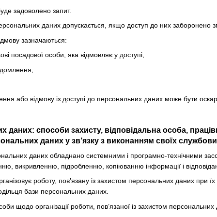
буде задоволено запит.
персональних даних допускається, якщо доступ до них заборонено зг
відмову зазначаються:
кові посадової особи, яка відмовляє у доступі;
ідомлення;
чення або відмову із доступі до персональних даних може бути оска
их даних: способи захисту, відповідальна особа, праці
ональних даних у зв’язку з виконанням своїх службових
ональних даних обладнано системними і програмно-технічними засоба
ню, викривленню, підробленню, копіюванню інформації і відповіда
рганізовує роботу, пов’язану із захистом персональних даних при їх
одільця бази персональних даних.
соби щодо організації роботи, пов’язаної із захистом персональних 