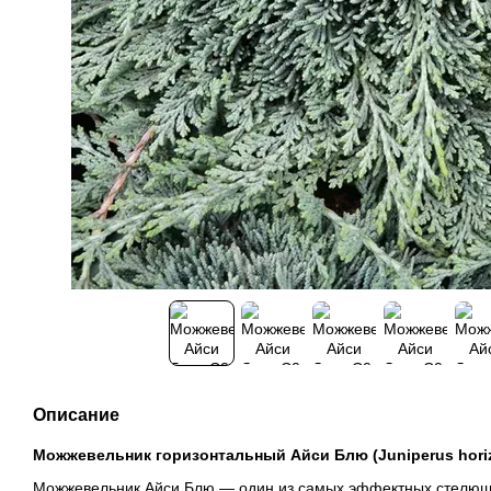
Описание
Можжевельник горизонтальный Айси Блю (Juniperus horizon
Можжевельник Айси Блю — один из самых эффектных стелющи