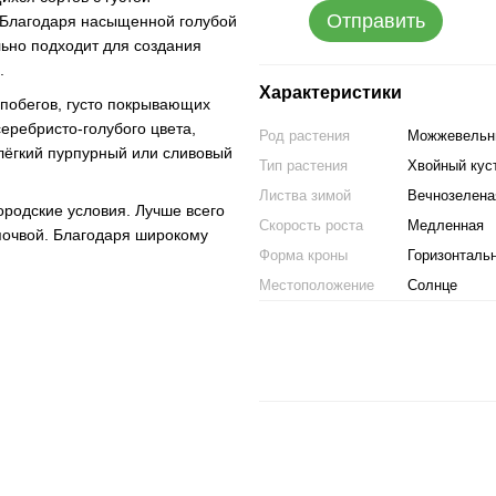
Отправить
. Благодаря насыщенной голубой
льно подходит для создания
.
Характеристики
 побегов, густо покрывающих
серебристо-голубого цвета,
Род растения
Можжевельн
лёгкий пурпурный или сливовый
Тип растения
Хвойный кус
Листва зимой
Вечнозелена
ородские условия. Лучше всего
Скорость роста
Медленная
почвой. Благодаря широкому
Форма кроны
Горизонталь
Местоположение
Солнце