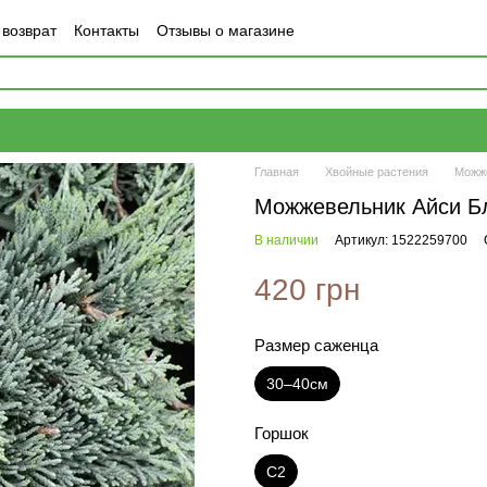
 возврат
Контакты
Отзывы о магазине
Главная
Хвойные растения
Можж
Можжевельник Айси Б
В наличии
Артикул: 1522259700
420 грн
Размер саженца
30–40см
Горшок
С2