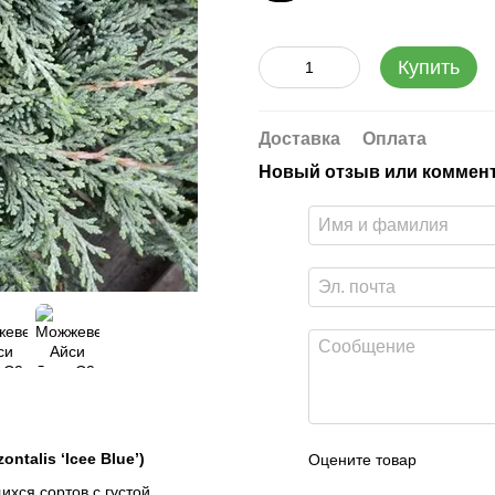
Купить
Доставка
Оплата
Новый отзыв или коммен
talis ‘Icee Blue’)
Оцените товар
хся сортов с густой