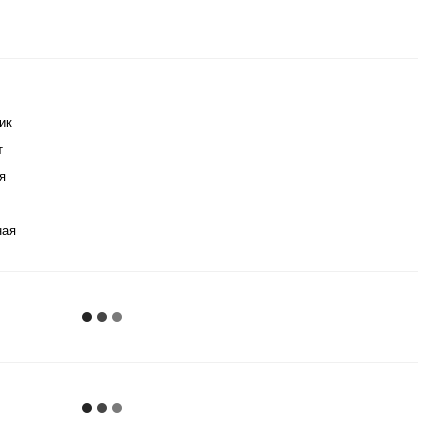
ик
т
я
ная