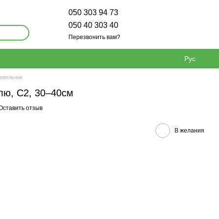
050 303 94 73
050 40 303 40
Перезвонить вам?
Рус
евельник
лю, С2, 30–40см
Оставить отзыв
В желания