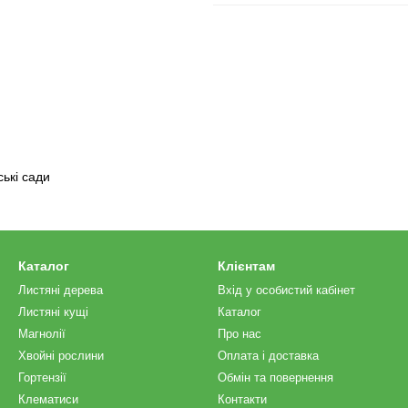
ські сади
Каталог
Клієнтам
Листяні дерева
Вхід у особистий кабінет
Листяні кущі
Каталог
Магнолії
Про нас
Хвойні рослини
Оплата і доставка
Гортензії
Обмін та повернення
Клематиси
Контакти