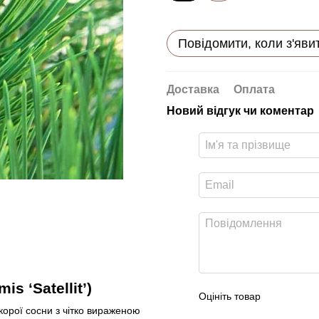
Повідомити, коли з'яви
Доставка
Оплата
Новий відгук чи коментар
s ‘Satellit’)
Оцініть товар
орої сосни з чітко вираженою