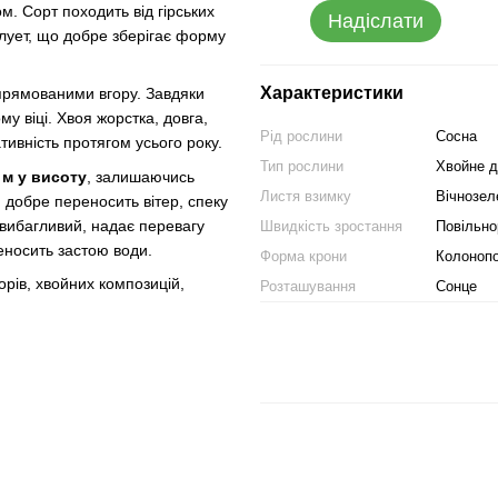
. Сорт походить від гірських
Надіслати
илует, що добре зберігає форму
Характеристики
спрямованими вгору. Завдяки
у віці. Хвоя жорстка, довга,
Рід рослини
Сосна
ативність протягом усього року.
Тип рослини
Хвойне д
 м у висоту
, залишаючись
Листя взимку
Вічнозел
 добре переносить вітер, спеку
евибагливий, надає перевагу
Швидкість зростання
Повільно
еносить застою води.
Форма крони
Колонопо
орів, хвойних композицій,
Розташування
Сонце