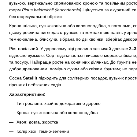
вузькою, вертикально спрямованою кроною та повільним ростом
форм
Pinus heldreichii (leucodermis)
і цінується за акуратний с
без формувальної обрізки.
Крона щільна, вузькоконічна або колоноподібна, з пагонами, 
цьому рослина виглядає стрункою та компактною навіть у зрілом
темно-зелена, блискуча, зібрана по дві хвоїнки, зберігає декор
Ріст повільний. У дорослому віці рослина зазвичай досягає
2–3
відносно вузькою. Сорт відзначається високою морозостійкістю,
та посуху. Найкраще росте на сонячних ділянках. До ґрунтів н
добре дренованим, помірно сухим або свіжим ґрунтам; не пер
Сосна
Satellit
підходить для солітерних посадок, вузьких прост
гірських і пейзажних садів.
Характеристики:
Тип рослини: хвойне декоративне дерево
Крона: вузькоконічна або колоноподібна
Хвоя: довга, жорстка
Колір хвої: темно-зелений