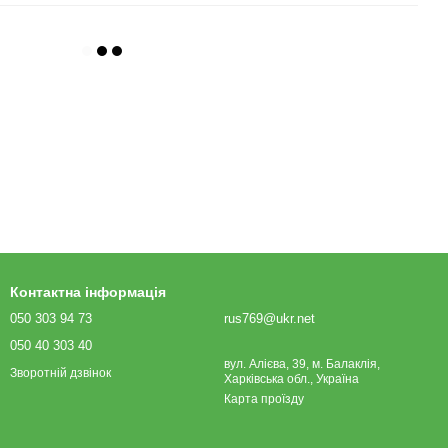
Контактна інформація
050 303 94 73
rus769@ukr.net
050 40 303 40
вул. Алієва, 39, м. Балаклія,
Зворотній дзвінок
Харківська обл., Україна
Карта проїзду