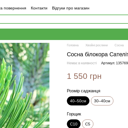
та повернення
Контакти
Відгуки про магазин
Головна
Хвойні рослини
Сосна
Сосна білокора Сателі
Немає в наявності
Артикул: 13576
1 550 грн
Розмір саджанця
40–50см
30–40см
Горщик
С10
С5