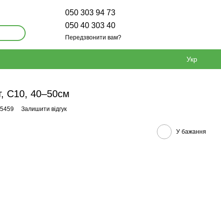
050 303 94 73
050 40 303 40
Передзвонити вам?
Укр
т, С10, 40–50см
95459
Залишити відгук
У бажання