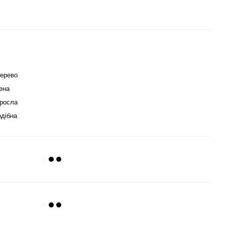
ерево
ена
росла
дібна