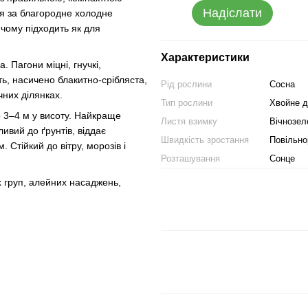
Надіслати
ся за благородне холодне
 чому підходить як для
Характеристики
 Пагони міцні, гнучкі,
ять, насичено блакитно-срібляста,
Рід рослини
Сосна
чних ділянках.
Тип рослини
Хвойне д
о 3–4 м у висоту. Найкраще
Листя взимку
Вічнозел
ивий до ґрунтів, віддає
Швидкість зростання
Повільно
Стійкий до вітру, морозів і
Розташування
Сонце
х груп, алейних насаджень,