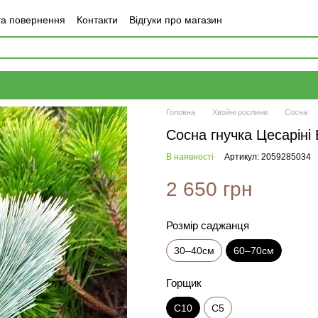
та повернення
Контакти
Відгуки про магазин
Головна
Хвойні рослини
Сосна
Сосна гнучка Цесаріні
В наявності
Артикул: 2059285034
2 650 грн
Розмір саджанця
30–40см
60–70см
Горщик
С10
С5