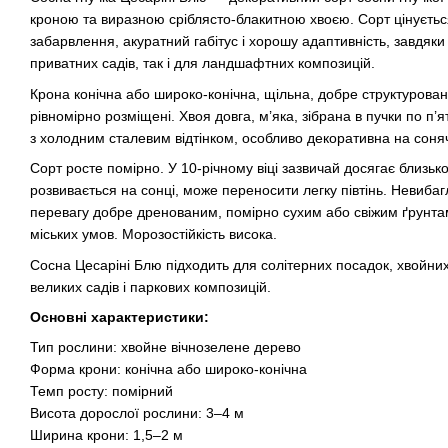
кроною та виразною сріблясто-блакитною хвоєю. Сорт цінуєть
забарвлення, акуратний габітус і хорошу адаптивність, завдяки
приватних садів, так і для ландшафтних композицій.
Крона конічна або широко-конічна, щільна, добре структурована.
рівномірно розміщені. Хвоя довга, м’яка, зібрана в пучки по п’
з холодним сталевим відтінком, особливо декоративна на соня
Сорт росте помірно. У 10-річному віці зазвичай досягає близьк
розвивається на сонці, може переносити легку півтінь. Невибагл
перевагу добре дренованим, помірно сухим або свіжим ґрунтам. 
міських умов. Морозостійкість висока.
Сосна Цесаріні Блю підходить для солітерних посадок, хвойни
великих садів і паркових композицій.
Основні характеристики:
Тип рослини: хвойне вічнозелене дерево
Форма крони: конічна або широко-конічна
Темп росту: помірний
Висота дорослої рослини: 3–4 м
Ширина крони: 1,5–2 м