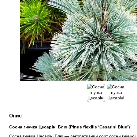
Опис
Сосна гнучка Цесаріні Блю (Pinus flexilis ‘Cesarini Blue’)
Сосна гнучка Цесаріні Блю — декоративний сорт сосни гнучко