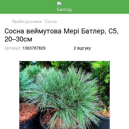
Хвойні рослини
Сосна
Сосна веймутова Мері Батлер, С5,
20–30см
Артикул:
1363787829
2 відгуку