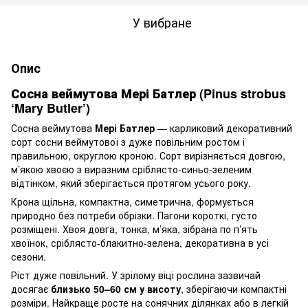
У вибране
Опис
Сосна веймутова Мері Батлер (Pinus strobus
‘Mary Butler’)
Сосна веймутова
Мері Батлер
— карликовий декоративний
сорт сосни веймутової з дуже повільним ростом і
правильною, округлою кроною. Сорт вирізняється довгою,
м’якою хвоєю з виразним сріблясто-синьо-зеленим
відтінком, який зберігається протягом усього року.
Крона щільна, компактна, симетрична, формується
природно без потреби обрізки. Пагони короткі, густо
розміщені. Хвоя довга, тонка, м’яка, зібрана по п’ять
хвоїнок, сріблясто-блакитно-зелена, декоративна в усі
сезони.
Ріст дуже повільний. У зрілому віці рослина зазвичай
досягає
близько 50–60 см у висоту
, зберігаючи компактні
розміри. Найкраще росте на сонячних ділянках або в легкій