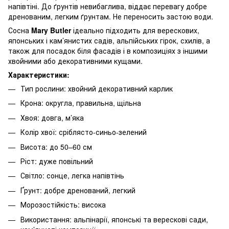
напівтіні. До ґрунтів невибаглива, віддає перевагу добре
дренованим, легким ґрунтам. Не переносить застою води.
Сосна
Mary Butler
ідеально підходить для верескових,
японських і кам’янистих садів, альпійських гірок, схилів, а
також для посадок біля фасадів і в композиціях з іншими
хвойними або декоративними кущами.
Характеристики:
Тип рослини: хвойний декоративний карлик
Крона: округла, правильна, щільна
Хвоя: довга, м’яка
Колір хвої: сріблясто-синьо-зелений
Висота: до 50–60 см
Ріст: дуже повільний
Світло: сонце, легка напівтінь
Ґрунт: добре дренований, легкий
Морозостійкість: висока
Використання: альпінарії, японські та верескові сади,