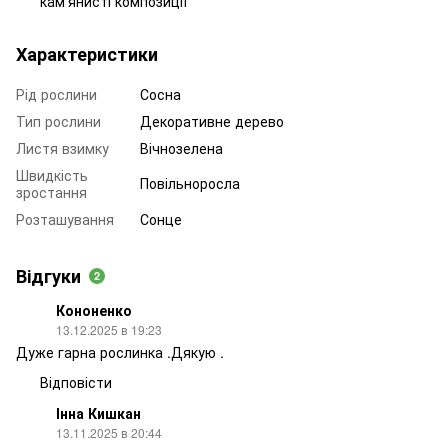
кам’янисті композиції
Характеристики
Рід рослини
Сосна
Тип рослини
Декоративне дерево
Листя взимку
Вічнозелена
Швидкість
Повільноросла
зростання
Розташування
Сонце
Відгуки
2
Кононенко
13.12.2025 в 19:23
Дуже гарна рослинка .Дякую .
Відповісти
Інна Кишкан
13.11.2025 в 20:44