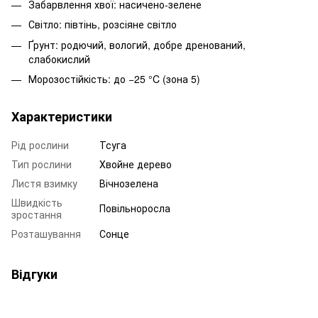
Забарвлення хвої: насичено-зелене
Світло: півтінь, розсіяне світло
Ґрунт: родючий, вологий, добре дренований,
слабокислий
Морозостійкість: до −25 °C (зона 5)
Характеристики
Рід рослини
Тсуга
Тип рослини
Хвойне дерево
Листя взимку
Вічнозелена
Швидкість
Повільноросла
зростання
Розташування
Сонце
Відгуки