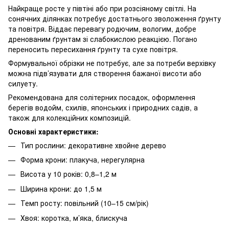
Найкраще росте у півтіні або при розсіяному світлі. На
сонячних ділянках потребує достатнього зволоження ґрунту
та повітря. Віддає перевагу родючим, вологим, добре
дренованим ґрунтам зі слабокислою реакцією. Погано
переносить пересихання ґрунту та сухе повітря.
Формувальної обрізки не потребує, але за потреби верхівку
можна підв’язувати для створення бажаної висоти або
силуету.
Рекомендована для солітерних посадок, оформлення
берегів водойм, схилів, японських і природних садів, а
також для колекційних композицій.
Основні характеристики:
Тип рослини: декоративне хвойне дерево
Форма крони: плакуча, нерегулярна
Висота у 10 років: 0,8–1,2 м
Ширина крони: до 1,5 м
Темп росту: повільний (10–15 см/рік)
Хвоя: коротка, м’яка, блискуча