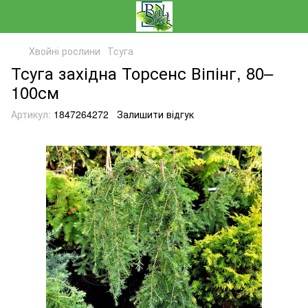
Хвойні рослини
Тсуга
Тсуга західна Торсенс Віпінг, 80–
100см
Артикул:
1847264272
Залишити відгук