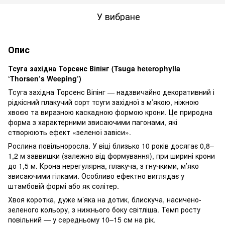
У вибране
Опис
Тсуга західна Торсенс Віпінг (Tsuga heterophylla
‘Thorsen’s Weeping’)
Тсуга західна Торсенс Віпінг — надзвичайно декоративний і
рідкісний плакучий сорт тсуги західної з м’якою, ніжною
хвоєю та виразною каскадною формою крони. Це природна
форма з характерними звисаючими пагонами, які
створюють ефект «зеленої завіси».
Рослина повільноросла. У віці близько 10 років досягає 0,8–
1,2 м заввишки (залежно від формування), при ширині крони
до 1,5 м. Крона нерегулярна, плакуча, з гнучкими, м’яко
звисаючими гілками. Особливо ефектно виглядає у
штамбовій формі або як солітер.
Хвоя коротка, дуже м’яка на дотик, блискуча, насичено-
зеленого кольору, з нижнього боку світліша. Темп росту
повільний — у середньому 10–15 см на рік.