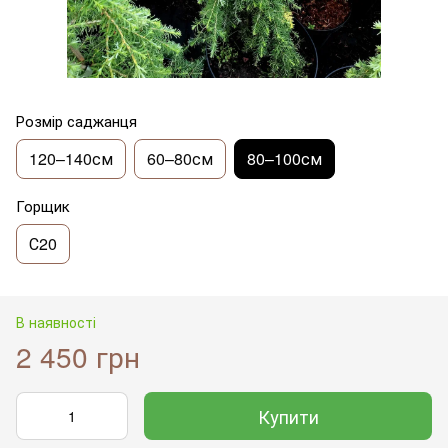
Розмір саджанця
120–140см
60–80см
80–100см
Горщик
С20
В наявності
2 450 грн
Купити