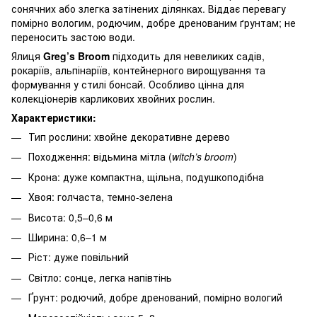
сонячних або злегка затінених ділянках. Віддає перевагу
помірно вологим, родючим, добре дренованим ґрунтам; не
переносить застою води.
Ялиця
Greg’s Broom
підходить для невеликих садів,
рокаріїв, альпінаріїв, контейнерного вирощування та
формування у стилі бонсай. Особливо цінна для
колекціонерів карликових хвойних рослин.
Характеристики:
Тип рослини: хвойне декоративне дерево
Походження: відьмина мітла (
witch’s broom
)
Крона: дуже компактна, щільна, подушкоподібна
Хвоя: голчаста, темно-зелена
Висота: 0,5–0,6 м
Ширина: 0,6–1 м
Ріст: дуже повільний
Світло: сонце, легка напівтінь
Ґрунт: родючий, добре дренований, помірно вологий