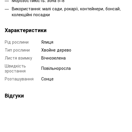
Морозостійкість: зона 5–8
Використання: малі сади, рокарії, контейнери, бонсай,
колекційні посадки
Характеристики
Рід рослини
Ялиця
Тип рослини
Хвойне дерево
Листя взимку
Вічнозелена
Швидкість
Повільноросла
зростання
Розташування
Сонце
Відгуки