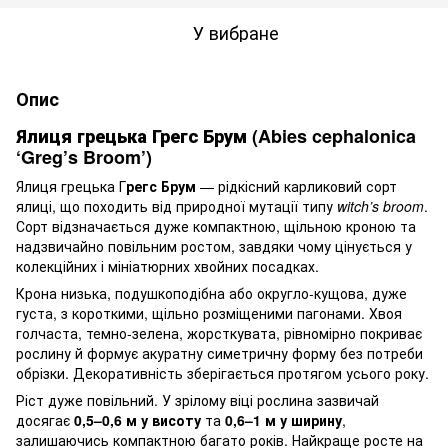
У вибране
Опис
Ялиця грецька Грегс Брум (Abies cephalonica
‘Greg’s Broom’)
Ялиця грецька Г
регс Брум
— рідкісний карликовий сорт
ялиці, що походить від природної мутації типу
witch’s broom
.
Сорт відзначається дуже компактною, щільною кроною та
надзвичайно повільним ростом, завдяки чому цінується у
колекційних і мініатюрних хвойних посадках.
Крона низька, подушкоподібна або округло-кущова, дуже
густа, з короткими, щільно розміщеними пагонами. Хвоя
голчаста, темно-зелена, жорсткувата, рівномірно покриває
рослину й формує акуратну симетричну форму без потреби
обрізки. Декоративність зберігається протягом усього року.
Ріст дуже повільний. У зрілому віці рослина зазвичай
досягає
0,5–0,6 м у висоту
та
0,6–1 м у ширину
,
залишаючись компактною багато років. Найкраще росте на