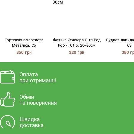
Гортензія волотиста
Фотінія Фразера Літл Ред
Будлея давида 
Металіка, С5
Робін, С1,5, 20–30см
С3
850 грн
320 грн
380 г
Оплата
при отриманні
Обмін
та повернення
Швидка
доставка