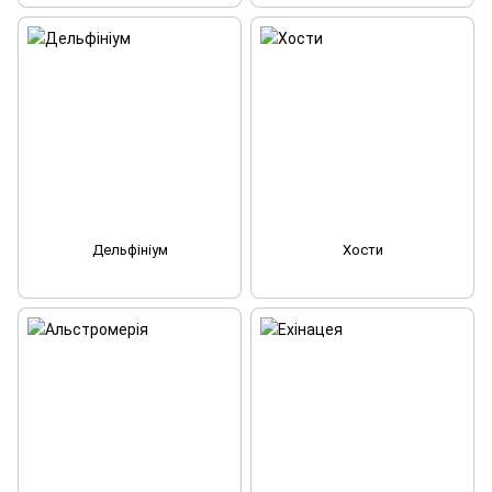
Дельфініум
Хости