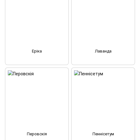
Еріка
Лаванда
Перовскія
Пеннісетум