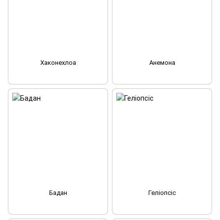
Хаконехлоа
Анемона
Бадан
Геліопсіс