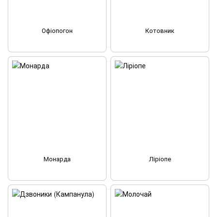
Офіопогон
Котовник
Монарда
Ліріопе