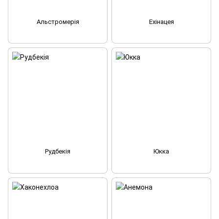
Альстромерія
Ехінацея
Рудбекія
Юкка