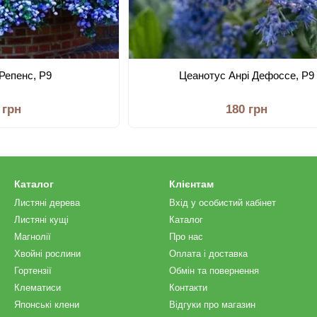
Репенс, Р9
Цеанотус Анрі Дефоссе, Р9
 грн
180 грн
Каталог
Клієнтам
Листяні дерева
Вхід у особистий кабінет
Листяні кущі
Каталог
Магнолії
Про нас
Хвойні рослини
Оплата і доставка
Гортензії
Обмін та повернення
Клематиси
Контакти
Японські клени
Відгуки про магазин