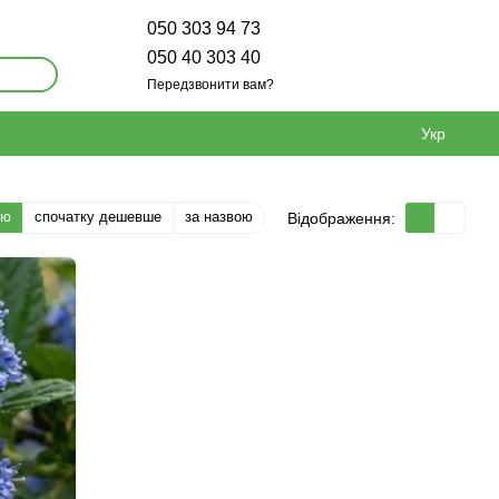
050 303 94 73
050 40 303 40
Передзвонити вам?
Укр
тю
спочатку дешевше
за назвою
Відображення: