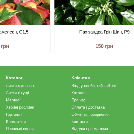
амелеон, С1,5
Пахізандра Грін Шин, Р9
 грн
150 грн
Каталог
Клієнтам
Листяні дерева
Вхід у особистий кабінет
Листяні кущі
Каталог
Магнолії
Про нас
Хвойні рослини
Оплата і доставка
Гортензії
Обмін та повернення
Клематиси
Контакти
Японські клени
Відгуки про магазин