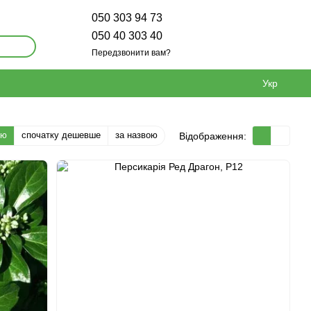
050 303 94 73
050 40 303 40
Передзвонити вам?
Укр
тю
спочатку дешевше
за назвою
Відображення: