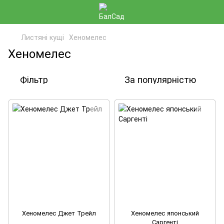
Листяні кущі
Хеномелес
Хеномелес
Фільтр
За популярністю
Хеномелес Джет Трейл
Хеномелес японський
Саргенті