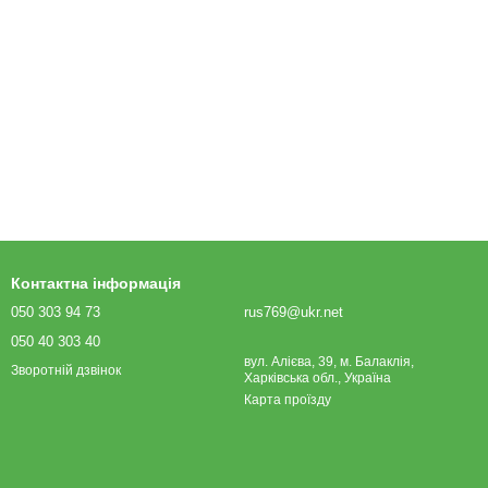
Контактна інформація
050 303 94 73
rus769@ukr.net
050 40 303 40
вул. Алієва, 39, м. Балаклія,
Зворотній дзвінок
Харківська обл., Україна
Карта проїзду