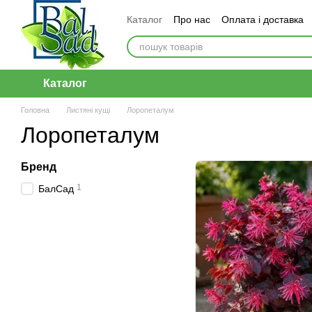
Перейти до основного контенту
Каталог
Про нас
Оплата і доставка
Каталог
Головна
Листяні кущі
Лоропеталум
Лоропеталум
Бренд
1
БалСад