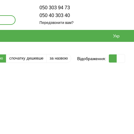
050 303 94 73
050 40 303 40
Передзвонити вам?
Укр
тю
спочатку дешевше
за назвою
Відображення: