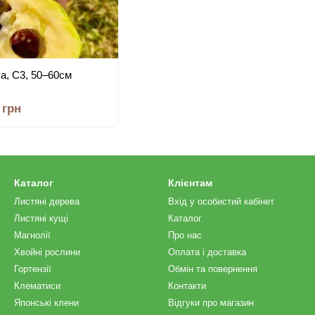
ба, С3, 50–60см
 грн
Каталог
Клієнтам
Листяні дерева
Вхід у особистий кабінет
Листяні кущі
Каталог
Магнолії
Про нас
Хвойні рослини
Оплата і доставка
Гортензії
Обмін та повернення
Клематиси
Контакти
Японські клени
Відгуки про магазин