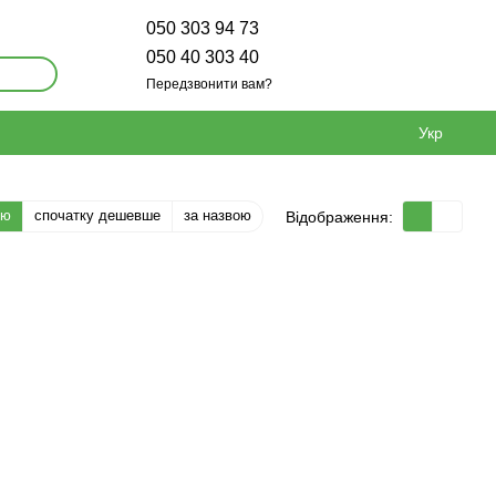
050 303 94 73
050 40 303 40
Передзвонити вам?
Укр
тю
спочатку дешевше
за назвою
Відображення: