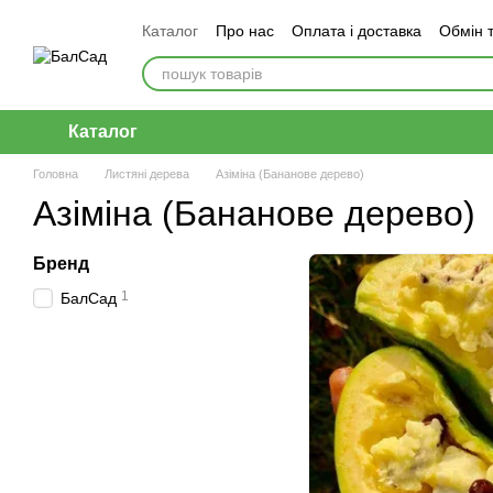
Перейти до основного контенту
Каталог
Про нас
Оплата і доставка
Обмін 
Каталог
Головна
Листяні дерева
Азіміна (Бананове дерево)
Азіміна (Бананове дерево)
Бренд
1
БалСад