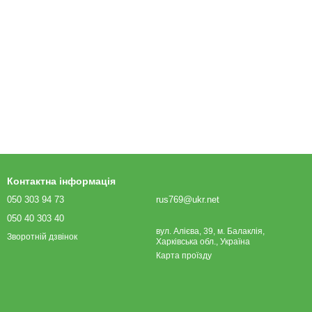
Контактна інформація
050 303 94 73
rus769@ukr.net
050 40 303 40
вул. Алієва, 39, м. Балаклія,
Зворотній дзвінок
Харківська обл., Україна
Карта проїзду