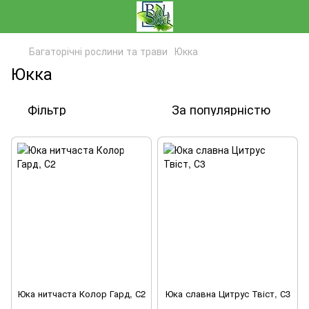
Багаторічні рослини та трави
Юкка
Юкка
Фільтр
За популярністю
Юка нитчаста Колор Гард, С2
Юка славна Цитрус Твіст, С3