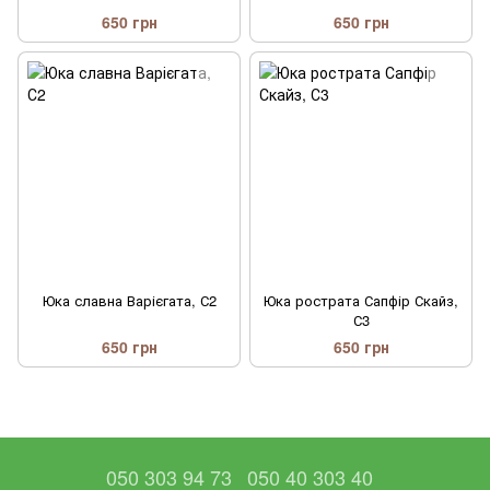
650 грн
650 грн
Юка славна Варієгата, С2
Юка рострата Сапфір Скайз,
С3
650 грн
650 грн
050 303 94 73
050 40 303 40