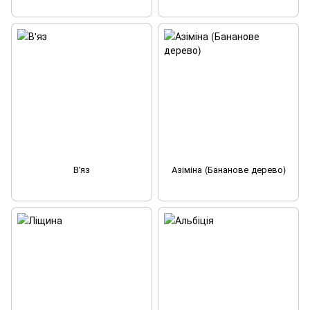
В'яз
Азіміна (Бананове дерево)