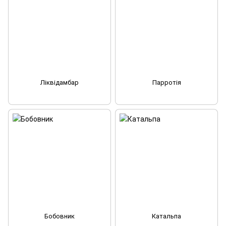
Ліквідамбар
Парротія
Бобовник
Катальпа