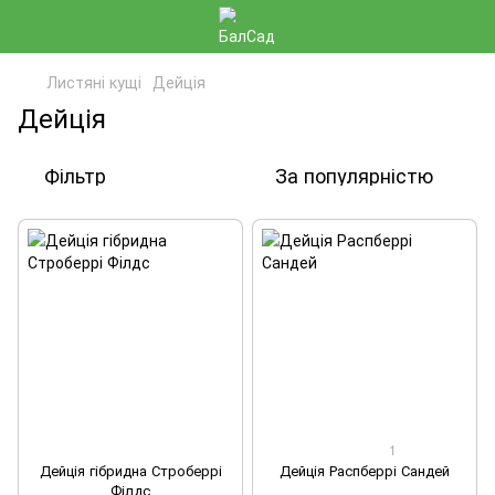
Листяні кущі
Дейція
Дейція
Фільтр
За популярністю
1
Дейція гібридна Строберрі
Дейція Распберрі Сандей
Філдс