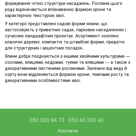
формування чіткої структури насаджень. Рослини цього
роду відзначаються впізнаваною формою крони та
характерною текстурою хвої.
У категорії представлені садові форми ялини, що
застосовують у приватних садах, паркових насадженнях і
сучасних ландшафтних проєктах. Асортимент охоплює
класичні деревні, компактні та штамбові форми, придатні
для структурних і акцентних посадок.
Ялини добре поєднуються з іншими хвойними культурами —
соснами, ялицями, кедрами, туями та ялівцями — а також з
декоративними листяними рослинами. Залежно від виду й
сорту вони відрізняються формою крони, темпами росту та
декоративними особливостями хвої.
050 303 94 73
050 40 303 40
Контакти