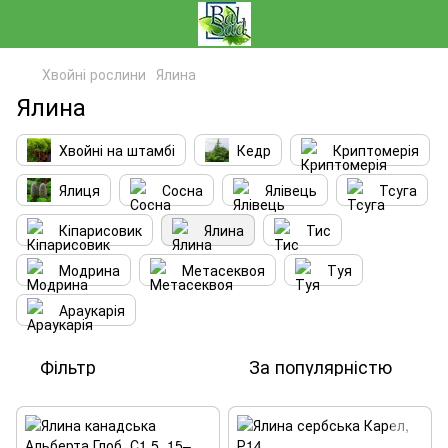
Хвойні рослини
Ялина
Ялина
Хвойні на штамбі
Кедр
Криптомерія
Ялиця
Сосна
Ялівець
Тсуга
Кіпарисовик
Ялина
Тис
Модрина
Метасеквоя
Туя
Араукарія
Фільтр
За популярністю