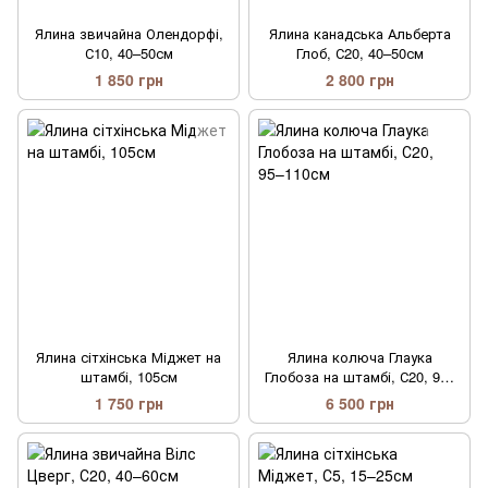
Ялина звичайна Олендорфі,
Ялина канадська Альберта
С10, 40–50см
Глоб, С20, 40–50см
1 850 грн
2 800 грн
Ялина сітхінська Міджет на
Ялина колюча Глаука
штамбі, 105см
Глобоза на штамбі, С20, 95–
110см
1 750 грн
6 500 грн