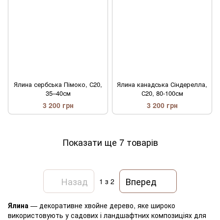
Ялина сербська Пімоко, С20,
Ялина канадська Сіндерелла,
35–40см
С20, 80-100см
3 200 грн
3 200 грн
Показати ще 7 товарів
Назад
Вперед
1
з 2
Ялина
— декоративне хвойне дерево, яке широко
використовують у садових і ландшафтних композиціях для