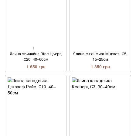
1
Ялина звичайна Вілс Цверг,
Ялина сітхінська Міджет, С5,
С20, 40–60см
15–25см
1 650 грн
1 350 грн