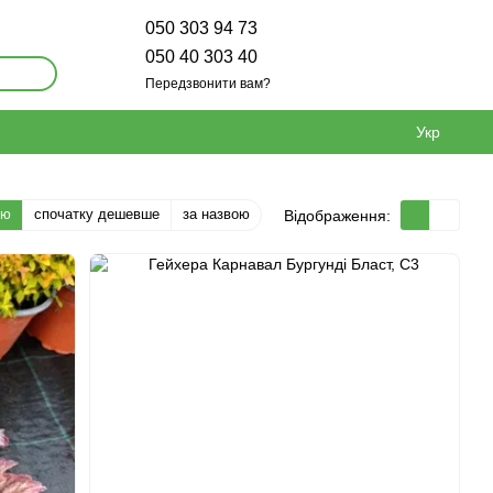
050 303 94 73
050 40 303 40
Передзвонити вам?
Укр
тю
спочатку дешевше
за назвою
Відображення: