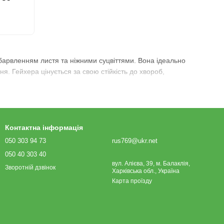
абарвленням листя та ніжними суцвіттями. Вона ідеально
я. Гейхера цінується за свою стійкість до хвороб,
Контактна інформація
050 303 94 73
rus769@ukr.net
050 40 303 40
вул. Алієва, 39, м. Балаклія,
Зворотній дзвінок
Харківська обл., Україна
Карта проїзду