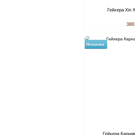
Гейхера Хіп 
380
Новинка
Гейхера Карнав