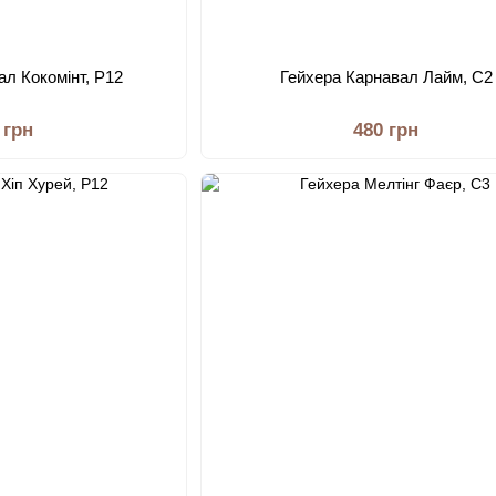
ал Кокомінт, Р12
Гейхера Карнавал Лайм, С2
 грн
480 грн