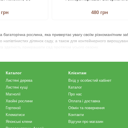
 грн
480 грн
а багаторічна рослина, яка привертає увагу своїм різноманітним з
бо напівтінистих ділянок саду, а також для контейнерного вирощуванн
 та здатність прикрашати сад протягом усього сезону.
Каталог
Клієнтам
Листяні дерева
Вхід у особистий кабінет
Листяні кущі
Каталог
Магнолії
Про нас
Хвойні рослини
Оплата і доставка
Гортензії
Обмін та повернення
Клематиси
Контакти
Японські клени
Відгуки про магазин