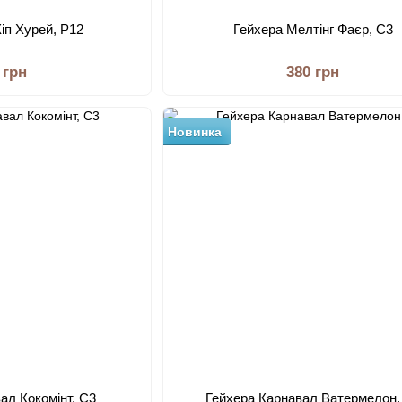
Хіп Хурей, Р12
Гейхера Мелтінг Фаєр, С3
 грн
380 грн
Новинка
ал Кокомінт, С3
Гейхера Карнавал Ватермелон,