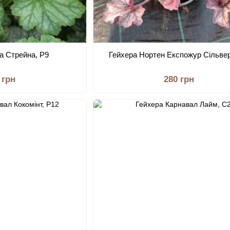
а Стрейна, Р9
Гейхера Нортен Експожур Сільвер
 грн
280 грн