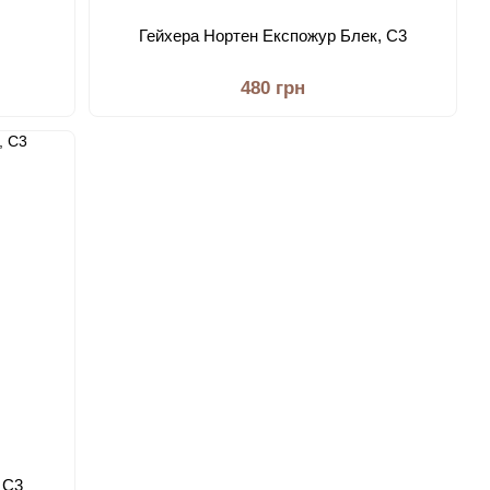
Гейхера Нортен Експожур Блек, С3
480 грн
 С3