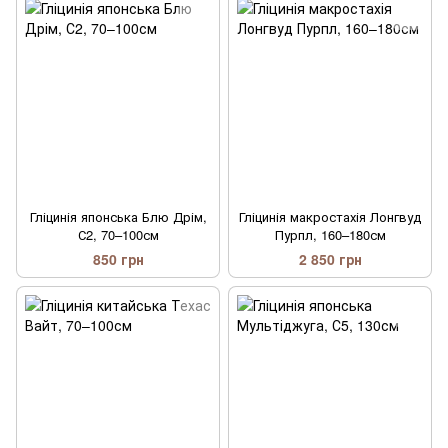
Гліцинія японська Блю Дрім,
Гліцинія макростахія Лонгвуд
С2, 70–100см
Пурпл, 160–180см
850 грн
2 850 грн