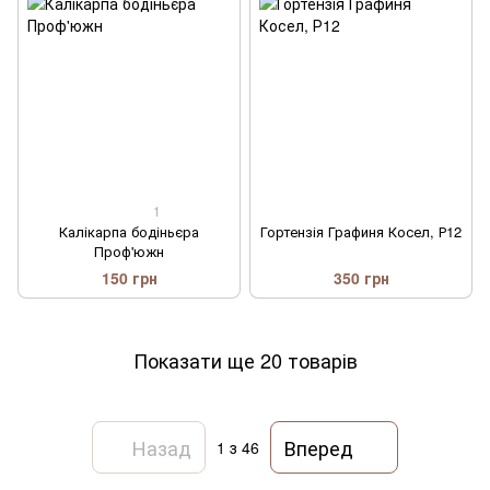
1
Калікарпа бодіньєра
Гортензія Графиня Косел, Р12
Проф'южн
150 грн
350 грн
Показати ще 20 товарів
Назад
Вперед
1
з 46