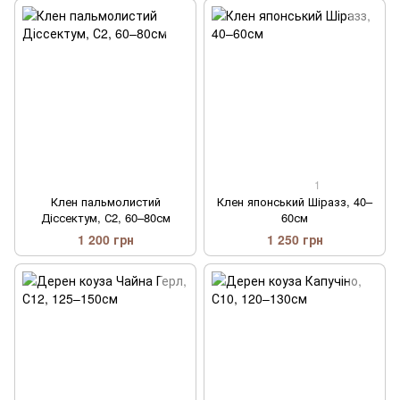
1
Клен пальмолистий
Клен японський Шіразз, 40–
Діссектум, С2, 60–80см
60см
1 200 грн
1 250 грн