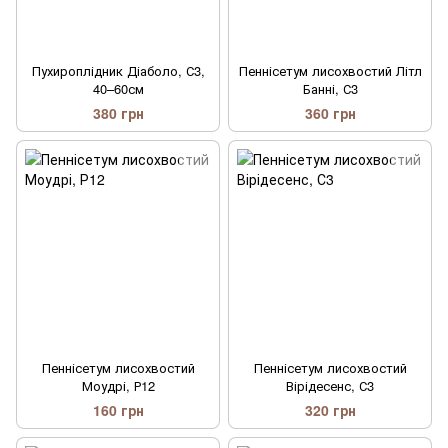
Пухироплідник Діаболо, С3,
Пеннісетум лисохвостий Літл
40–60см
Банні, С3
380 грн
360 грн
Пеннісетум лисохвостий
Пеннісетум лисохвостий
Моудрі, Р12
Вірідесенс, С3
160 грн
320 грн