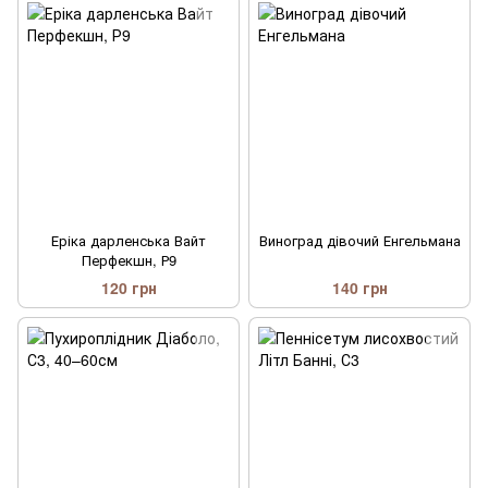
Еріка дарленська Вайт
Виноград дівочий Енгельмана
Перфекшн, Р9
120 грн
140 грн