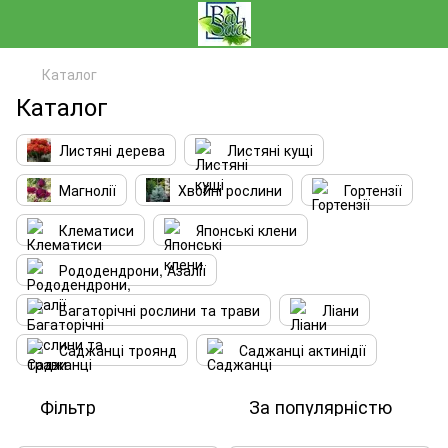
Каталог
Каталог
Листяні дерева
Листяні кущі
Магнолії
Хвойні рослини
Гортензії
Клематиси
Японські клени
Рододендрони, Азалії
Багаторічні рослини та трави
Ліани
Саджанці троянд
Саджанці актинідії
Фільтр
За популярністю