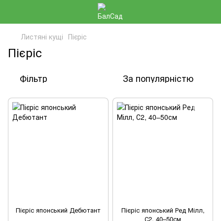
Листяні кущі
Пієріс
Пієріс
Фільтр
За популярністю
Пієріс японський Дебютант
Пієріс японський Ред Мілл,
С2, 40–50см