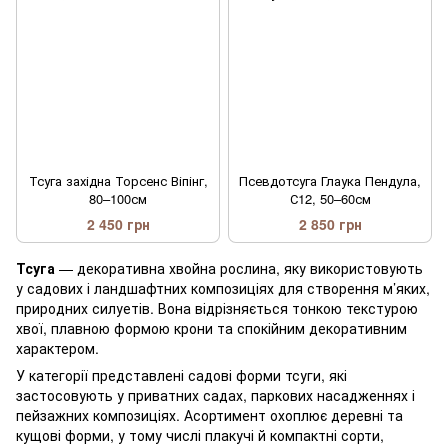
Тсуга західна Торсенс Віпінг,
Псевдотсуга Глаука Пендула,
80–100см
С12, 50–60см
2 450 грн
2 850 грн
Тсуга
— декоративна хвойна рослина, яку використовують
у садових і ландшафтних композиціях для створення м’яких,
природних силуетів. Вона відрізняється тонкою текстурою
хвої, плавною формою крони та спокійним декоративним
характером.
У категорії представлені садові форми тсуги, які
застосовують у приватних садах, паркових насадженнях і
пейзажних композиціях. Асортимент охоплює деревні та
кущові форми, у тому числі плакучі й компактні сорти,