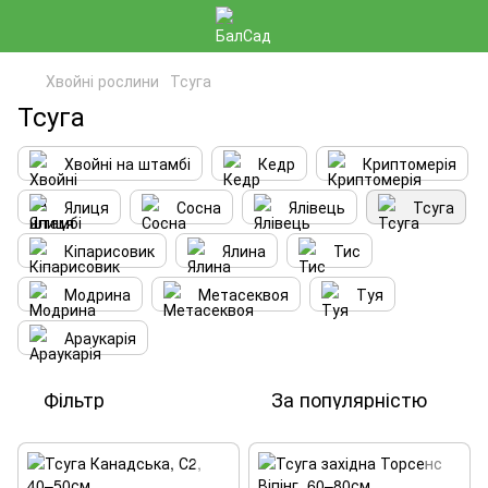
Хвойні рослини
Тсуга
Тсуга
Хвойні на штамбі
Кедр
Криптомерія
Ялиця
Сосна
Ялівець
Тсуга
Кіпарисовик
Ялина
Тис
Модрина
Метасеквоя
Туя
Араукарія
Фільтр
За популярністю