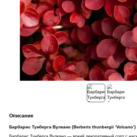
Описание
Барбарис Тунберга Вулкано (Berberis thunbergii ‘Volcano’)
Барбарис Тунберга Вулкано — яркий декоративный сорт с на