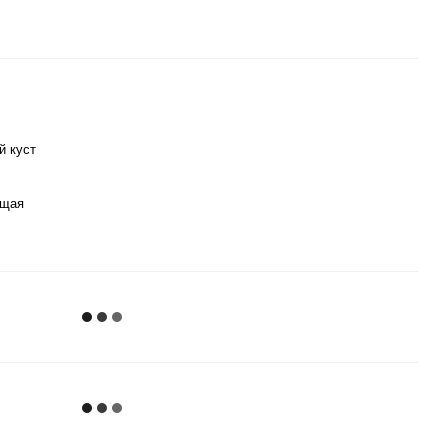
й куст
ущая