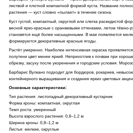
листвой и плотной компактной формой куста. Название полно
растения — куст словно «пылает» в течение сезона.
Куст густой, компактный, округлой или слегка раскидистой фо
весной ярко-красные с оранжевыми оттенками, летом тёмно-
становятся ещё более насыщенными. В мае появляются мелки
формируются декоративные красные ягоды.
Растёт умеренно. Наиболее интенсивная окраска проявляется
полутени цвет менее яркий. Неприхотлив к почвам при хорош
обрезку, засуху после укоренения и городские условия. Мороз
Барбарис Вулкано подходит для бордюров, рокариев, невысок
контейнерного выращивания и создания ярких цветовых акцен
Основные характеристики:
Тип растения: листопадный декоративный кустарник
Форма кроны: компактная, округлая
Темп роста: умеренный
Высота взрослого растения: 0,8–1,2 м
Ширина кроны: 0,8–1,2 м
Листья: мелкие, округлые