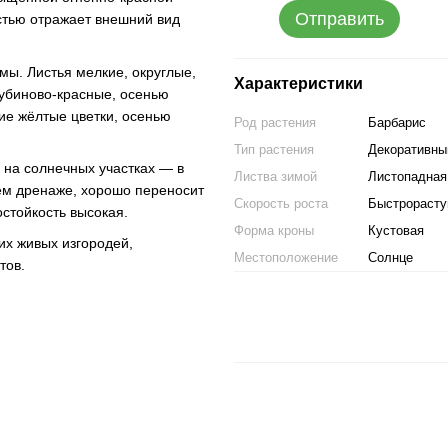
Отправить
стью отражает внешний вид
рмы. Листья мелкие, округлые,
Характеристики
рубиново-красные, осенью
е жёлтые цветки, осенью
Род растения
Барбарис
Тип растения
Декоративны
 на солнечных участках — в
Листва зимой
Листопадная
ем дренаже, хорошо переносит
Скорость роста
Быстрораст
остойкость высокая.
Форма кроны
Кустовая
их живых изгородей,
Местоположение
Солнце
тов.