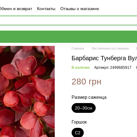
Обмен и возврат
Контакты
Отзывы о магазине
Главная
Лиственные кустарники
Барбарис Тунберга Ву
В наличии
Артикул: 2499685917
280 грн
Размер саженца
20–30см
Горшок
С2