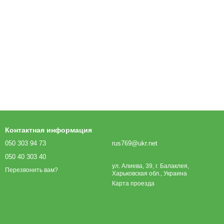
Контактная информация
050 303 94 73
rus769@ukr.net
050 40 303 40
ул. Алиева, 39, г. Балаклея,
Перезвонить вам?
Харьковская обл., Украина
Карта проезда