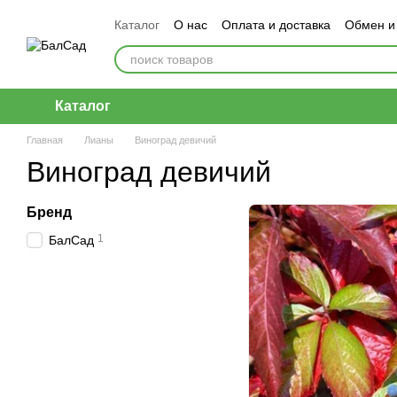
Перейти к основному контенту
Каталог
О нас
Оплата и доставка
Обмен и
Каталог
Главная
Лианы
Виноград девичий
Виноград девичий
Бренд
1
БалСад