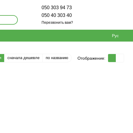
050 303 94 73
050 40 303 40
Перезвонить вам?
Рус
и
сначала дешевле
по названию
Отображение: