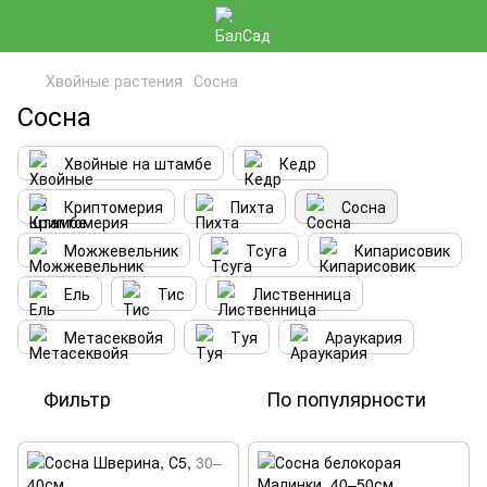
Хвойные растения
Сосна
Сосна
Хвойные на штамбе
Кедр
Криптомерия
Пихта
Сосна
Можжевельник
Тсуга
Кипарисовик
Ель
Тис
Лиственница
Метасеквойя
Туя
Араукария
Фильтр
По популярности