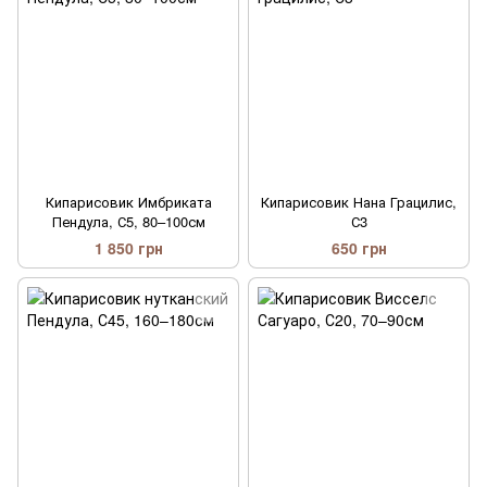
Кипарисовик Имбриката
Кипарисовик Нана Грацилис,
Пендула, С5, 80–100см
С3
1 850 грн
650 грн