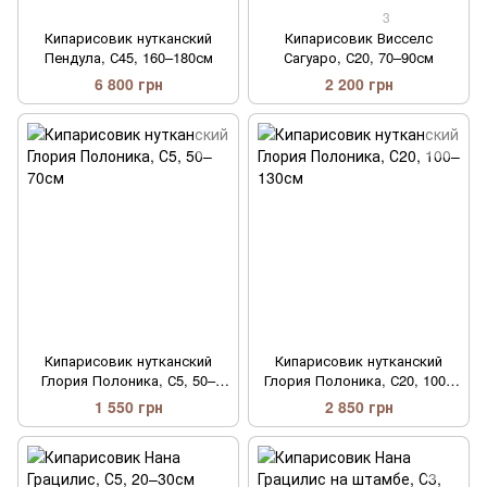
3
Кипарисовик нутканский
Кипарисовик Висселс
Пендула, С45, 160–180см
Сагуаро, С20, 70–90см
6 800 грн
2 200 грн
Кипарисовик нутканский
Кипарисовик нутканский
Глория Полоника, С5, 50–
Глория Полоника, С20, 100–
70см
130см
1 550 грн
2 850 грн