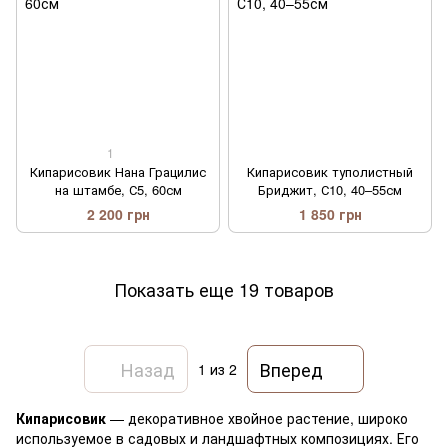
1
Кипарисовик Нана Грацилис
Кипарисовик туполистный
на штамбе, С5, 60см
Бриджит, С10, 40–55см
2 200 грн
1 850 грн
Показать еще 19 товаров
Назад
Вперед
1
из 2
Кипарисовик
— декоративное хвойное растение, широко
используемое в садовых и ландшафтных композициях. Его