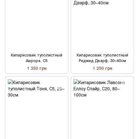
Кипарисовик туполистный
Кипарисовик туполистный
Аврора, С5
Риджид Дварф, 30–40см
1 350 грн
1 250 грн