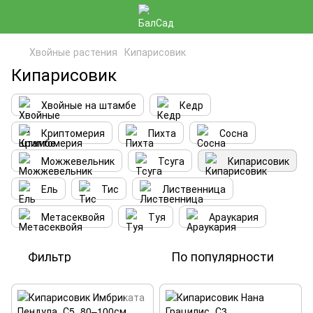
Хвойные растения
Кипарисовик
Кипарисовик
Хвойные на штамбе
Кедр
Криптомерия
Пихта
Сосна
Можжевельник
Тсуга
Кипарисовик
Ель
Тис
Лиственница
Метасеквойя
Туя
Араукария
Фильтр
По популярности