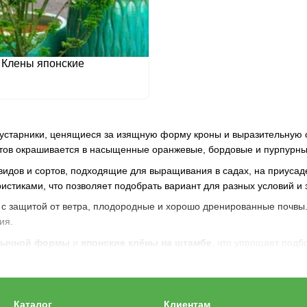
Клены японские
устарники, ценящиеся за изящную форму кроны и выразительную ок
тов окрашивается в насыщенные оранжевые, бордовые и пурпурны
видов и сортов, подходящие для выращивания в садах, на приусад
стиками, что позволяет подобрать вариант для разных условий и 
с защитой от ветра, плодородные и хорошо дренированные почвы. 
ия.
обычной формы
и
японские клёны на штамбе
, что упрощает подб
Каталог
Клиентам