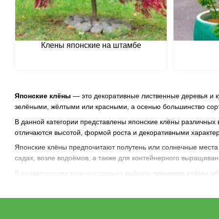
Клены японские на штамбе
Японские клёны
— это декоративные лиственные деревья и к
зелёными, жёлтыми или красными, а осенью большинство сор
В данной категории представлены японские клёны различных 
отличаются высотой, формой роста и декоративными характери
Японские клёны предпочитают полутень или солнечные места 
садах, возле водоёмов, а также для контейнерного выращиван
В подкатегориях можно отдельно выбрать
японские клёны 