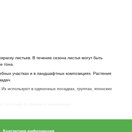
раску листьев. В течение сезона листья могут быть
е тона.
ебных участках и в ландшафтных композициях. Растения
задач.
Их используют в одиночных посадках, группах, японских
ор растений по форме и назначению.
Контактная информация