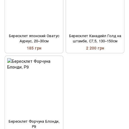
Бересклет японский Оватус
Бересклет Канадейл Голд на
Ауреус, 20–30см
штамбе, С7,5, 130–150см
185 грн
2 200 грн
Бересклет Форчуна Блонди,
Р9