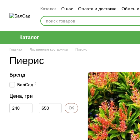
Перейти к основному контенту
Каталог
О нас
Оплата и доставка
Обмен и
Каталог
Главная
Лиственные кустарники
Пиерис
Пиерис
Бренд
2
БалСад
Цена, грн
От Цена, грн
До Цена, грн
OK