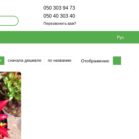
050 303 94 73
050 40 303 40
Перезвонить вам?
Рус
и
сначала дешевле
по названию
Отображение: